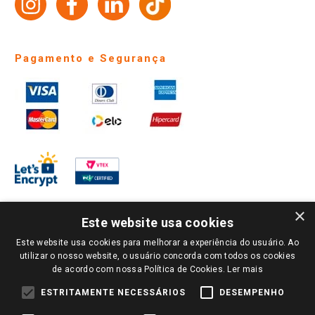
Identidade Visual
Pagamento e Segurança
×
Este website usa cookies
Este website usa cookies para melhorar a experiência do usuário. Ao
PARA VER OS PREÇOS DA SUA REGIÃO, FAÇA LOGIN E SELECIONE A LOJA DE
utilizar o nosso website, o usuário concorda com todos os cookies
SUA PREFERÊNCIA. SOMENTE APÓS O LOGIN, OS PREÇOS DA SUA REGIÃO OU
de acordo com nossa Política de Cookies.
Ler mais
LOJA SERÃO CARREGADOS.
TODOS OS PREÇOS E CONDIÇÕES COMERCIAIS DESTE SITE SÃO VÁLIDOS APENAS
ESTRITAMENTE NECESSÁRIOS
DESEMPENHO
PARA COMPRAS REALIZADAS NO GIASSI.COM.BR E NA LOJA SELECIONADA
APÓS O LOGIN, E NÃO NECESSARIAMENTE SE APLICAM ÀS LOJAS FÍSICAS. OS