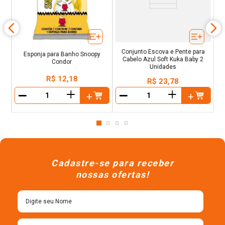
Conjunto Escova e Pente para
Esponja para Banho Snoopy
Cabelo Azul Soft Kuka Baby 2
Condor
Unidades
R$
12
,
18
R$
23
,
78
＋
＋
－
－
Cadastre-se para receber
nossas ofertas!