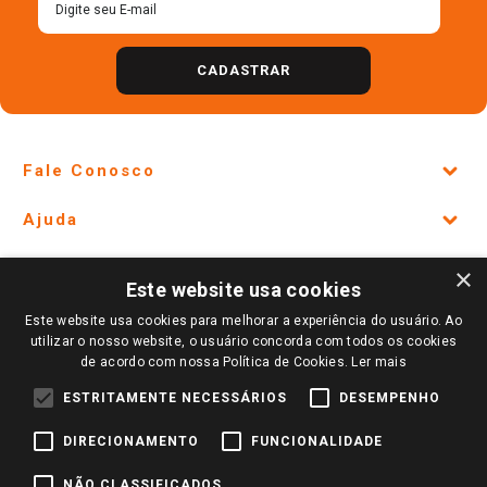
CADASTRAR
Fale Conosco
Site Institucional
Ajuda
Lojas Físicas e Horários
Telefones e horários das lojas físicas
Ofertas
Atendimento
×
Política de Privacidade e Termos de Uso
Este website usa cookies
Cartão Giassi
Giassi
Formas de Pagamento
Este website usa cookies para melhorar a experiência do usuário. Ao
Giassi
Televendas
Ouvidoria
Políticas de entrega
Vendas Online
utilizar o nosso website, o usuário concorda com todos os cookies
Amigo Giassi
de acordo com nossa Política de Cookies.
Ler mais
Trocas e Devoluções
Notícias
ESTRITAMENTE NECESSÁRIOS
DESEMPENHO
Perguntas frequentes
Redes Sociais
DIRECIONAMENTO
FUNCIONALIDADE
Trabalhe Conosco
Identidade Visual
NÃO CLASSIFICADOS