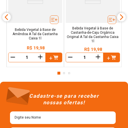
Bebida Vegetal à Base de
Bebida Vegetal à Base de
Castanha-de-Caju Orgânica
Amêndoa A Tal da Castanha
Original A Tal da Castanha Caixa
Caixa 1l
1l
R$
19
,
98
R$
19
,
98
＋
＋
－
－
Cadastre-se para receber
nossas ofertas!