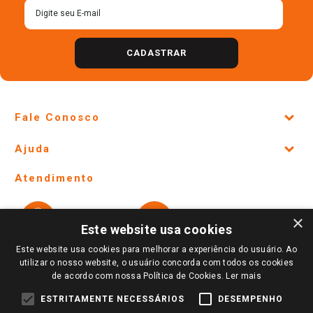
CADASTRAR
Fale Conosco
Site Institucional
Ajuda
Lojas Físicas e Horários
Telefones e horários das lojas físicas
Ofertas
Atendimento
Política de Privacidade e Termos de Uso
Cartão Giassi
Formas de Pagamento
Giassi
Giassi
Televendas
×
Políticas de entrega
Vendas Online
Ouvidoria
Este website usa cookies
Amigo Giassi
Trocas e Devoluções
Este website usa cookies para melhorar a experiência do usuário. Ao
Notícias
utilizar o nosso website, o usuário concorda com todos os cookies
Perguntas frequentes
de acordo com nossa Política de Cookies.
Ler mais
Redes Sociais
Trabalhe Conosco
ESTRITAMENTE NECESSÁRIOS
DESEMPENHO
Identidade Visual