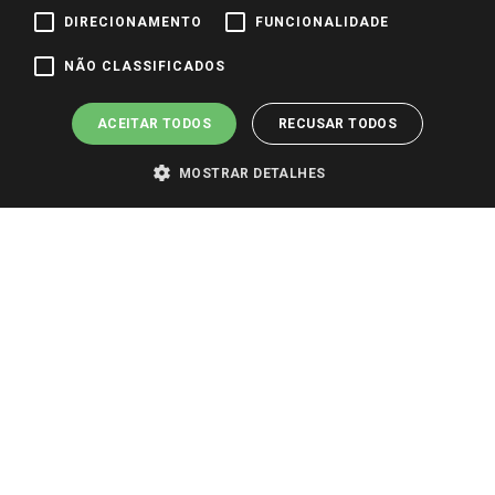
DIRECIONAMENTO
FUNCIONALIDADE
NÃO CLASSIFICADOS
Pagamento e Segurança
ACEITAR TODOS
RECUSAR TODOS
MOSTRAR DETALHES
PARA VER OS PREÇOS DA SUA REGIÃO, FAÇA LOGIN E SELECIONE A LOJA DE
SUA PREFERÊNCIA. SOMENTE APÓS O LOGIN, OS PREÇOS DA SUA REGIÃO OU
LOJA SERÃO CARREGADOS.
TODOS OS PREÇOS E CONDIÇÕES COMERCIAIS DESTE SITE SÃO VÁLIDOS APENAS
PARA COMPRAS REALIZADAS NO GIASSI.COM.BR E NA LOJA SELECIONADA
APÓS O LOGIN, E NÃO NECESSARIAMENTE SE APLICAM ÀS LOJAS FÍSICAS. OS