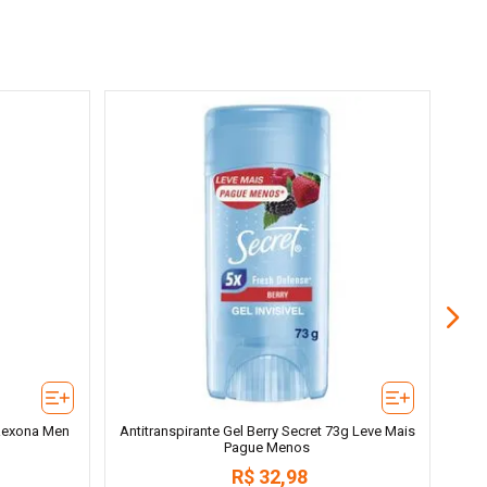
Ant
 Rexona Men
Antitranspirante Gel Berry Secret 73g Leve Mais
Pague Menos
R$
32
,
98