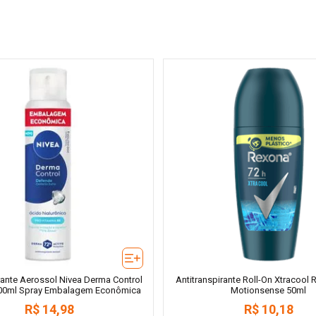
rante Aerossol Nivea Derma Control
Antitranspirante Roll-On Xtracool
00ml Spray Embalagem Econômica
Motionsense 50ml
R$
14
,
98
R$
10
,
18