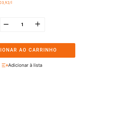
03,92/l
＋
－
CIONAR AO CARRINHO