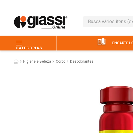
Busca vários itens (ex.: 
TERMOS MAIS BUSC
1
º
leite
ENCARTE LO
CATEGORIAS
2
º
café
Higiene e Beleza
Corpo
Desodorantes
3
º
queijo
4
º
papel higiênico
5
º
pão
6
º
chocolate
7
º
ovo
8
º
iogurte
9
º
macarrão