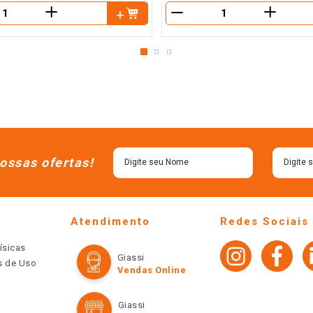
＋
＋
－
ossas ofertas!
Atendimento
Redes Sociais
ísicas
Giassi
os de Uso
Vendas Online
Giassi