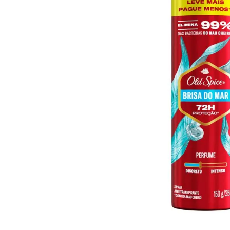
10
º
arroz