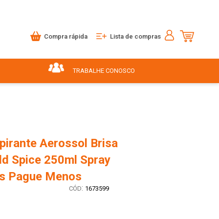
Compra rápida
Lista de compras
TRABALHE CONOSCO
pirante Aerossol Brisa
ld Spice 250ml Spray
is Pague Menos
:
1673599