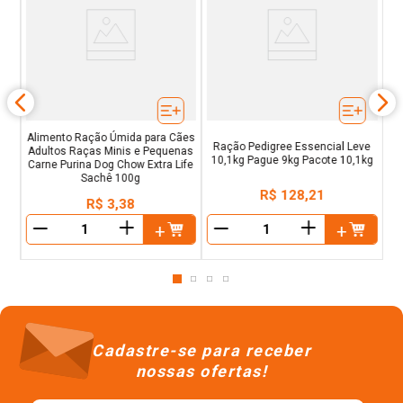
Ra
es
Fr
Alimento Ração Úmida para Cães
Ração Pedigree Essencial Leve
Adultos Raças Minis e Pequenas
10,1kg Pague 9kg Pacote 10,1kg
Carne Purina Dog Chow Extra Life
Sachê 100g
R$
128
,
21
R$
3
,
38
＋
＋
－
－
Cadastre-se para receber
nossas ofertas!