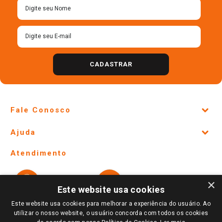
CADASTRAR
Fale Conosco
Site Institucional
Ajuda
Lojas Físicas e Horários
Telefones e horários das lojas físicas
Ofertas
Atendimento
Política de Privacidade e Termos de Uso
Cartão Giassi
Formas de Pagamento
Giassi
Giassi
Televendas
×
Políticas de entrega
Vendas Online
Ouvidoria
Este website usa cookies
Amigo Giassi
Trocas e Devoluções
Este website usa cookies para melhorar a experiência do usuário. Ao
Notícias
utilizar o nosso website, o usuário concorda com todos os cookies
Perguntas frequentes