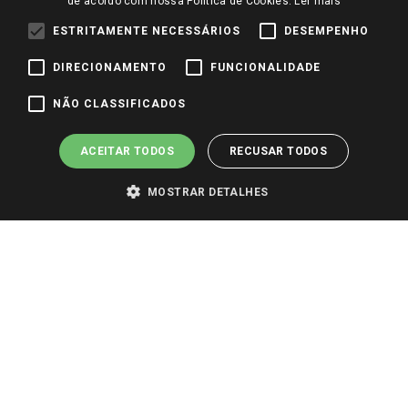
de acordo com nossa Política de Cookies.
Ler mais
Redes Sociais
Trabalhe Conosco
ESTRITAMENTE NECESSÁRIOS
DESEMPENHO
Identidade Visual
DIRECIONAMENTO
FUNCIONALIDADE
NÃO CLASSIFICADOS
Pagamento e Segurança
ACEITAR TODOS
RECUSAR TODOS
MOSTRAR DETALHES
PARA VER OS PREÇOS DA SUA REGIÃO, FAÇA LOGIN E SELECIONE A LOJA DE
SUA PREFERÊNCIA. SOMENTE APÓS O LOGIN, OS PREÇOS DA SUA REGIÃO OU
LOJA SERÃO CARREGADOS.