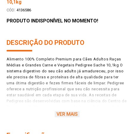
10,1kg
:
4136586
PRODUTO INDISPONÍVEL NO MOMENTO!
DESCRIÇÃO DO PRODUTO
Alimento 100% Completo Premium para Cães Adultos Raças
Médias e Grandes Carne e Vegetais Pedigree Sache 10,1kg O
sistema digestivo do seu cão adulto já amadureceu, por isso
ele precisa de fibras e proteínas de alta qualidade para ter
uma ótima digestão e fezes firmes fáceis de limpar. Pedigree
oferece a nutrição profissional que seu cão necessita para
estar saudável em cada etapa de sua vida. As receitas de
Pedigree são desenvolvidas com base na ciência do Centro de
Pesquisas Waltham, a maior autoridade mundial no cuidado e
nutrição de animais de estimação. www.waltham.com Cada
VER MAIS
vez que você compra Pedigree, nós doamos parte* da renda
para ajudar cães abandonados a encontrar lares felizes.
Conheça o programa em nossas redes sociais. *O valor total a