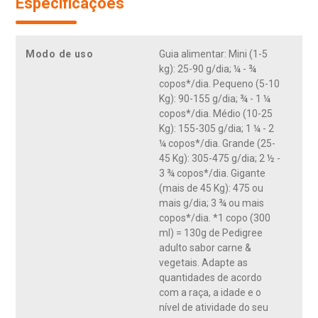
Especificações
ser doado para instituições no Brasil será de, no mínimo,
R$250.000 e, no máximo, de R$1.000.000. Pedigree se reserva o
direito de selecionar as instituições a serem beneficiadas.
Ração premium 100% completa e balanceada para cães
Modo de uso
Guia alimentar: Mini (1-5
adultos. Receita com cálcio, ferro e zinco. Com fibras para
kg): 25-90 g/dia; ¼ - ¾
ótima digestão e fezes firmes fáceis de limpar. Nutrição
copos*/dia. Pequeno (5-10
profissional com 24 vitaminas e minerais. Proteína de alta
Kg): 90-155 g/dia; ¾ - 1 ¼
qualidade: aproveitamento adequado e músculos fortes. Com
copos*/dia. Médio (10-25
ômega 6 para pele e pelo saudáveis de seu cachorro.
Kg): 155-305 g/dia; 1 ¼ - 2
¼ copos*/dia. Grande (25-
45 Kg): 305-475 g/dia; 2 ½ -
3 ¾ copos*/dia. Gigante
(mais de 45 Kg): 475 ou
mais g/dia; 3 ¾ ou mais
copos*/dia. *1 copo (300
ml) = 130g de Pedigree
adulto sabor carne &
vegetais. Adapte as
quantidades de acordo
com a raça, a idade e o
nível de atividade do seu