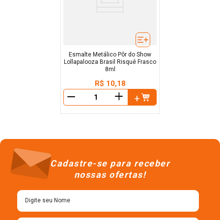
Esmalte Metálico Pôr do Show
Lollapalooza Brasil Risqué Frasco
8ml
R$
10
,
18
＋
－
Cadastre-se para receber
nossas ofertas!