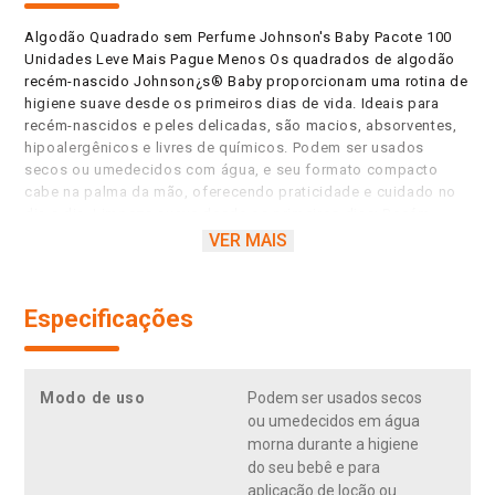
Algodão Quadrado sem Perfume Johnson's Baby Pacote 100
Unidades Leve Mais Pague Menos Os quadrados de algodão
recém-nascido Johnson¿s® Baby proporcionam uma rotina de
higiene suave desde os primeiros dias de vida. Ideais para
recém-nascidos e peles delicadas, são macios, absorventes,
hipoalergênicos e livres de químicos. Podem ser usados
secos ou umedecidos com água, e seu formato compacto
cabe na palma da mão, oferecendo praticidade e cuidado no
dia a dia. Limpeza suave desde os primeiros dias; Recém-
nascidos e peles delicadas; Macio e absorvente;
VER MAIS
Hipoalergênico e livre de químicos; Para uma rotina de higiene
suave desde os primeiros dias; Cabe na palma da mão; Pode
ser usado seco ou umedecido com água; Leve mais pague
Especificações
menos¹; 100% algodão; Sem fragrância; Limpeza suave desde
os primeiros dias; Macio e absorvente; Hipoalergênico e livre
de químicos; ¹Em relação ao Johnson¿s® Baby recém-nascido
quadrados de algodão 50 unidades.
Modo de uso
Podem ser usados secos
ou umedecidos em água
morna durante a higiene
do seu bebê e para
aplicação de loção ou