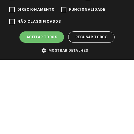
DIRECIONAMENTO
FUNCIONALIDADE
Pagamento e Segurança
NÃO CLASSIFICADOS
ACEITAR TODOS
RECUSAR TODOS
MOSTRAR DETALHES
PARA VER OS PREÇOS DA SUA REGIÃO, FAÇA LOGIN E SELECIONE A LOJA DE
SUA PREFERÊNCIA. SOMENTE APÓS O LOGIN, OS PREÇOS DA SUA REGIÃO OU
LOJA SERÃO CARREGADOS.
TODOS OS PREÇOS E CONDIÇÕES COMERCIAIS DESTE SITE SÃO VÁLIDOS APENAS
PARA COMPRAS REALIZADAS NO GIASSI.COM.BR E NA LOJA SELECIONADA
APÓS O LOGIN, E NÃO NECESSARIAMENTE SE APLICAM ÀS LOJAS FÍSICAS. OS
PREÇOS PARA AS VENDAS ONLINE DIVULGADOS NO SITE PREVALECEM ANTE