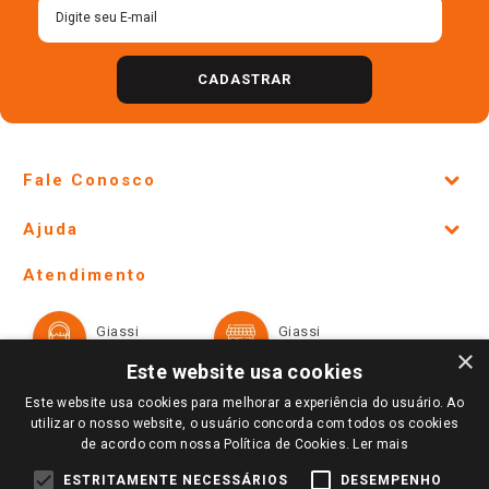
CADASTRAR
Fale Conosco
Site Institucional
Ajuda
Lojas Físicas e Horários
Telefones e horários das lojas físicas
Ofertas
Atendimento
Política de Privacidade e Termos de Uso
Cartão Giassi
Formas de Pagamento
Giassi
Giassi
Televendas
Políticas de entrega
Vendas Online
Ouvidoria
×
Amigo Giassi
Este website usa cookies
Trocas e Devoluções
Notícias
Este website usa cookies para melhorar a experiência do usuário. Ao
Perguntas frequentes
utilizar o nosso website, o usuário concorda com todos os cookies
Redes Sociais
de acordo com nossa Política de Cookies.
Ler mais
Trabalhe Conosco
ESTRITAMENTE NECESSÁRIOS
DESEMPENHO
Identidade Visual