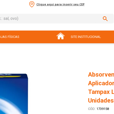
Clique aqui para inserir seu CEP
sal, ovo)
ADOS
JAS FÍSICAS
SITE INSTITUCIONAL
Absorven
Aplicado
Tampax L
Unidades
:
1739158