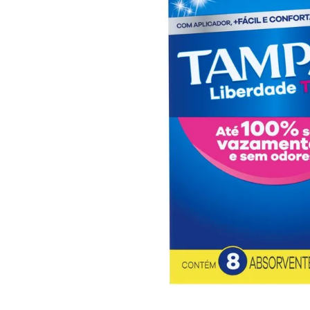
10
º
arroz