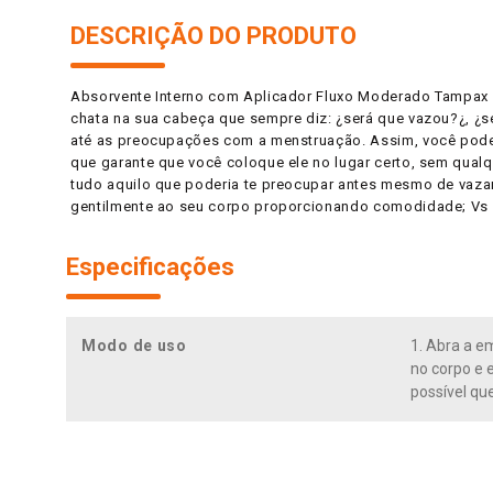
DESCRIÇÃO DO PRODUTO
Absorvente Interno com Aplicador Fluxo Moderado Tampax Li
chata na sua cabeça que sempre diz: ¿será que vazou?¿, ¿s
até as preocupações com a menstruação. Assim, você pode
que garante que você coloque ele no lugar certo, sem qual
tudo aquilo que poderia te preocupar antes mesmo de vazar
gentilmente ao seu corpo proporcionando comodidade; Vs a
Especificações
Modo de uso
1. Abra a e
no corpo e e
possível qu