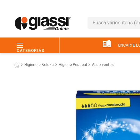
Busca vários itens (ex.: 
TERMOS MAIS BUSC
1
º
leite
ENCARTE LO
CATEGORIAS
2
º
café
Higiene e Beleza
Higiene Pessoal
Absorventes
3
º
queijo
4
º
papel higiênico
5
º
pão
6
º
chocolate
7
º
ovo
8
º
iogurte
9
º
macarrão