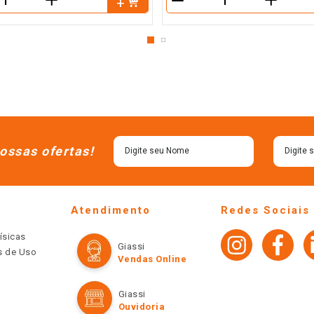
＋
＋
－
ossas ofertas!
Atendimento
Redes Sociais
ísicas
Giassi
os de Uso
Vendas Online
Giassi
Ouvidoria