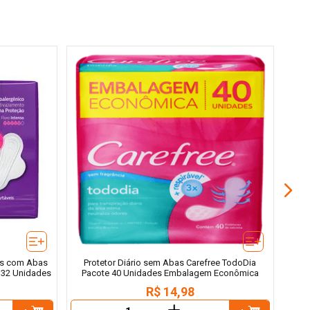
Abso
is com Abas
Protetor Diário sem Abas Carefree TodoDia
 32 Unidades
Pacote 40 Unidades Embalagem Econômica
R$
14
,
98