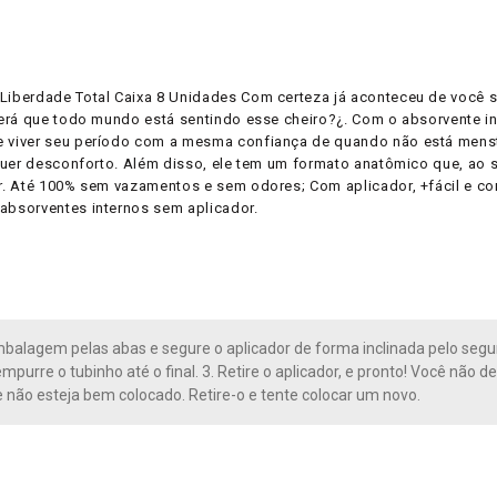
berdade Total Caixa 8 Unidades Com certeza já aconteceu de você se
erá que todo mundo está sentindo esse cheiro?¿. Com o absorvente i
 viver seu período com a mesma confiança de quando não está mens
quer desconforto. Além disso, ele tem um formato anatômico que, ao s
. Até 100% sem vazamentos e sem odores; Com aplicador, +fácil e co
bsorventes internos sem aplicador.
mbalagem pelas abas e segure o aplicador de forma inclinada pelo segur
mpurre o tubinho até o final. 3. Retire o aplicador, e pronto! Você não d
e não esteja bem colocado. Retire-o e tente colocar um novo.