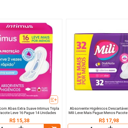
com Abas Extra Suave Intimus Tripla
Absorvente Higiênicos Descartáve
Pacote Leve 16 Pague 14 Unidades
Mili Leve Mais Pague Menos Pacote
R$
15
,
38
R$
17
,
98