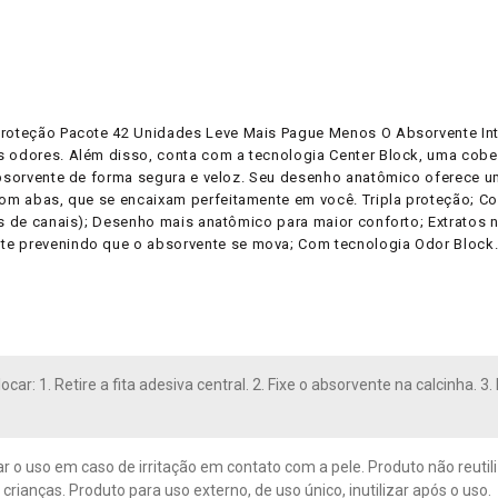
 Proteção Pacote 42 Unidades Leve Mais Pague Menos O Absorvente Int
s odores. Além disso, conta com a tecnologia Center Block, uma cober
absorvente de forma segura e veloz. Seu desenho anatômico oferece um
 com abas, que se encaixam perfeitamente em você. Tripla proteção; 
es de canais); Desenho mais anatômico para maior conforto; Extratos 
te prevenindo que o absorvente se mova; Com tecnologia Odor Block
car: 1. Retire a fita adesiva central. 2. Fixe o absorvente na calcinha. 3.
r o uso em caso de irritação em contato com a pele. Produto não reutil
crianças. Produto para uso externo, de uso único, inutilizar após o uso.