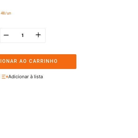
,48/un
＋
－
CIONAR AO CARRINHO