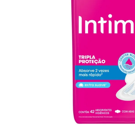
10
º
iogurte