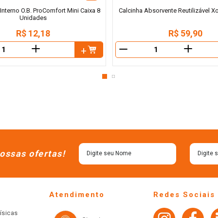
nterno O.B. ProComfort Mini Caixa 8
Calcinha Absorvente Reutilizável X
Unidades
R$
12
,
18
R$
59
,
90
＋
＋
－
ossas ofertas!
Atendimento
Redes Sociais
ísicas