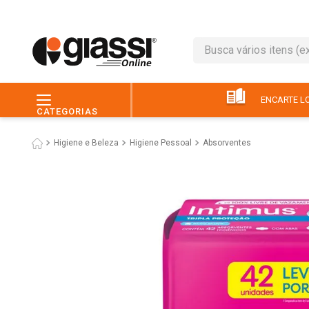
Busca vários itens (ex.: 
TERMOS MAIS BUSC
1
º
café
ENCARTE LO
CATEGORIAS
2
º
leite
Higiene e Beleza
Higiene Pessoal
Absorventes
3
º
queijo
4
º
papel higiênico
5
º
chocolate
6
º
macarrão
7
º
arroz
8
º
pão
9
º
ovo