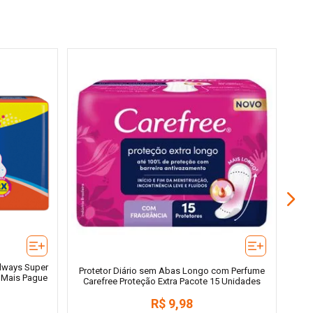
Pr
lways Super
Protetor Diário sem Abas Longo com Perfume
 Mais Pague
Carefree Proteção Extra Pacote 15 Unidades
R$
9
,
98