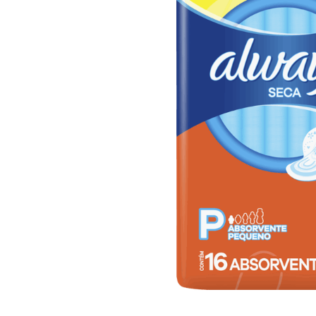
10
º
iogurte