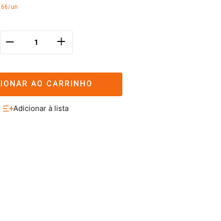
,66/un
＋
－
CIONAR AO CARRINHO