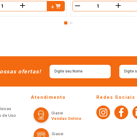
＋
＋
－
ossas ofertas!
Atendimento
Redes Sociais
ísicas
Giassi
os de Uso
Vendas Online
Giassi