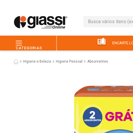
Busca vários itens (ex.: 
TERMOS MAIS BUSC
1
º
leite
ENCARTE LO
CATEGORIAS
2
º
café
Higiene e Beleza
Higiene Pessoal
Absorventes
3
º
papel higiênico
4
º
queijo
5
º
chocolate
6
º
macarrão
7
º
ovo
8
º
arroz
9
º
pão