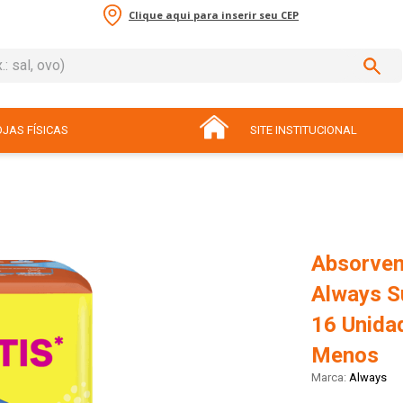
Clique aqui para inserir seu CEP
sal, ovo)
ADOS
JAS FÍSICAS
SITE INSTITUCIONAL
Absorven
Always S
16 Unida
Menos
Always