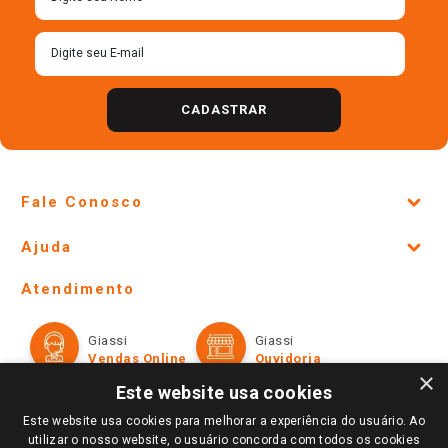
CADASTRAR
Fale Conosco
Site Institucional
Ajuda
Lojas Físicas e Horários
Telefones e horários das lojas físicas
Ofertas
Atendimento
Política de Privacidade e Termos de Uso
Cartão Giassi
Formas de Pagamento
Giassi
Giassi
Televendas
Políticas de entrega
Vendas Online
Ouvidoria
Amigo Giassi
×
Trocas e Devoluções
Este website usa cookies
Notícias
Este website usa cookies para melhorar a experiência do usuário. Ao
Perguntas frequentes
Redes Sociais
utilizar o nosso website, o usuário concorda com todos os cookies