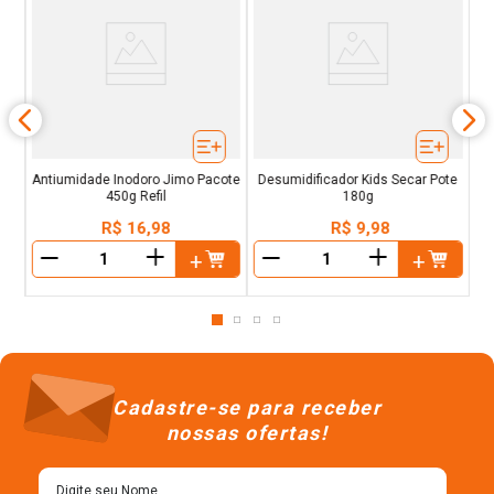
0cm
Antiumidade Inodoro Jimo Pacote
Desumidificador Kids Secar Pote
450g Refil
180g
R$
16
,
98
R$
9
,
98
＋
＋
－
－
Cadastre-se para receber
nossas ofertas!