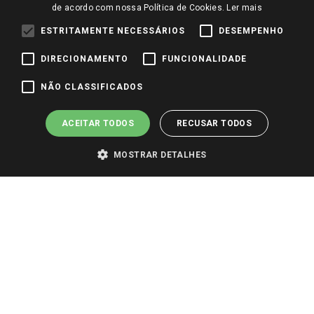
Trabalhe Conosco
de acordo com nossa Política de Cookies.
Ler mais
Identidade Visual
ESTRITAMENTE NECESSÁRIOS
DESEMPENHO
DIRECIONAMENTO
FUNCIONALIDADE
Pagamento e Segurança
NÃO CLASSIFICADOS
ACEITAR TODOS
RECUSAR TODOS
MOSTRAR DETALHES
PARA VER OS PREÇOS DA SUA REGIÃO, FAÇA LOGIN E SELECIONE A LOJA DE
SUA PREFERÊNCIA. SOMENTE APÓS O LOGIN, OS PREÇOS DA SUA REGIÃO OU
LOJA SERÃO CARREGADOS.
TODOS OS PREÇOS E CONDIÇÕES COMERCIAIS DESTE SITE SÃO VÁLIDOS APENAS