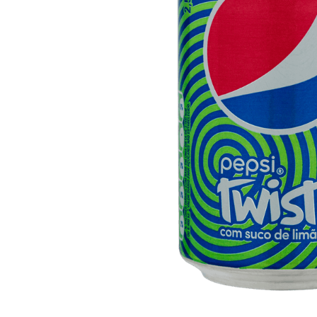
10
º
iogurte