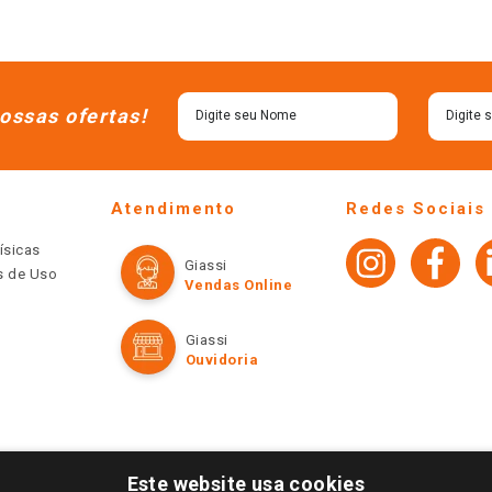
ossas ofertas!
Atendimento
Redes Sociais
ísicas
Giassi
os de Uso
Vendas Online
Giassi
Ouvidoria
Este website usa cookies