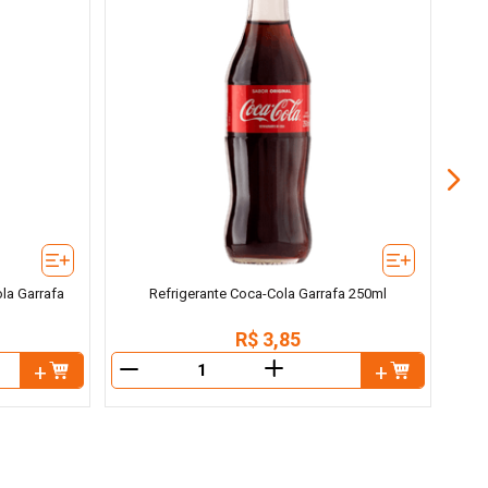
R
la Garrafa
Refrigerante Coca-Cola Garrafa 250ml
R$
3
,
85
＋
－
－