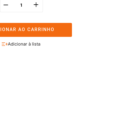
＋
－
CIONAR AO CARRINHO