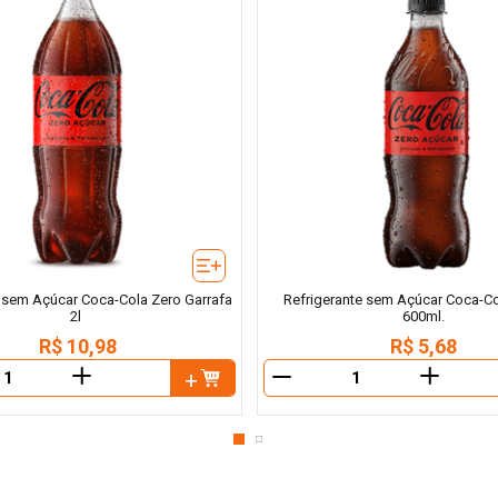
e sem Açúcar Coca-Cola Zero Garrafa
Refrigerante sem Açúcar Coca-Co
2l
600ml.
R$
10
,
98
R$
5
,
68
＋
＋
－