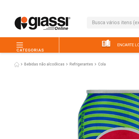
Busca vários itens (ex.: 
TERMOS MAIS BUSC
1
º
café
ENCARTE LO
CATEGORIAS
2
º
leite
Bebidas não alcoólicas
Refrigerantes
Cola
3
º
queijo
4
º
chocolate
5
º
papel higiênico
6
º
macarrão
7
º
arroz
8
º
pão
9
º
ovo