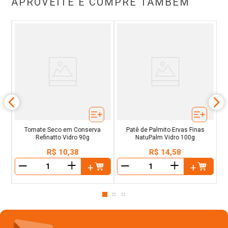
APROVEITE E COMPRE TAMBÉM
s
Tomate Seco em Conserva
Patê de Palmito Ervas Finas
Refinatto Vidro 90g
NatuPalm Vidro 100g
R$
10
,
38
R$
14
,
58
＋
＋
－
－