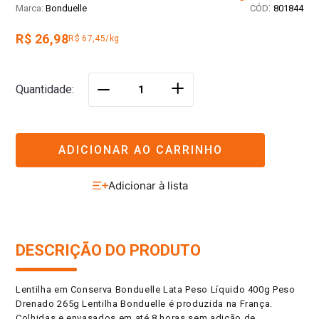
:
Bonduelle
801844
R$ 26,98
R$ 67,45/kg
＋
Quantidade
－
ADICIONAR AO CARRINHO
DESCRIÇÃO DO PRODUTO
Lentilha em Conserva Bonduelle Lata Peso Líquido 400g Peso
Drenado 265g Lentilha Bonduelle é produzida na França.
Colhidas e envasados em até 8 horas sem adição de