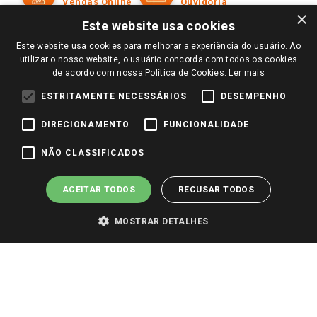
Políticas de entrega
Vendas Online
Ouvidoria
Amigo Giassi
×
Trocas e Devoluções
Este website usa cookies
Notícias
Este website usa cookies para melhorar a experiência do usuário. Ao
Perguntas frequentes
Redes Sociais
utilizar o nosso website, o usuário concorda com todos os cookies
Trabalhe Conosco
de acordo com nossa Política de Cookies.
Ler mais
Identidade Visual
ESTRITAMENTE NECESSÁRIOS
DESEMPENHO
DIRECIONAMENTO
FUNCIONALIDADE
Pagamento e Segurança
NÃO CLASSIFICADOS
ACEITAR TODOS
RECUSAR TODOS
MOSTRAR DETALHES