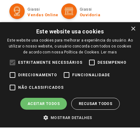
Cartão Giassi
Formas de Pagamento
Giassi
Giassi
Televendas
Políticas de entrega
Vendas Online
Ouvidoria
Amigo Giassi
Trocas e Devoluções
×
Notícias
Este website usa cookies
Perguntas frequentes
Redes Sociais
Este website usa cookies para melhorar a experiência do usuário. Ao
Trabalhe Conosco
utilizar o nosso website, o usuário concorda com todos os cookies
de acordo com nossa Política de Cookies.
Ler mais
Identidade Visual
ESTRITAMENTE NECESSÁRIOS
DESEMPENHO
DIRECIONAMENTO
FUNCIONALIDADE
Pagamento e Segurança
NÃO CLASSIFICADOS
ACEITAR TODOS
RECUSAR TODOS
MOSTRAR DETALHES