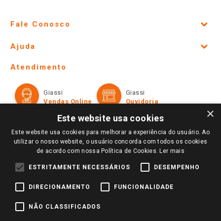
Fale Conosco
Site Institucional
Ajuda
Lojas Físicas e Horários
Telefones e horários das lojas físicas
Ofertas
Atendimento
Política de Privacidade e Termos de Uso
Cartão Giassi
Formas de Pagamento
Giassi
Giassi
Televendas
Políticas de entrega
Vendas Online
Ouvidoria
Amigo Giassi
×
Trocas e Devoluções
Este website usa cookies
Notícias
Este website usa cookies para melhorar a experiência do usuário. Ao
Perguntas frequentes
Redes Sociais
utilizar o nosso website, o usuário concorda com todos os cookies
Trabalhe Conosco
de acordo com nossa Política de Cookies.
Ler mais
Identidade Visual
ESTRITAMENTE NECESSÁRIOS
DESEMPENHO
DIRECIONAMENTO
FUNCIONALIDADE
Pagamento e Segurança
NÃO CLASSIFICADOS