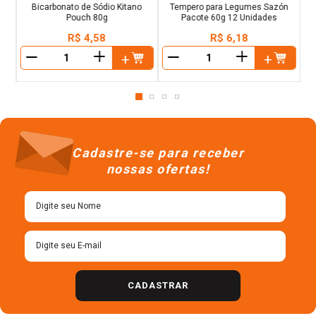
Bicarbonato de Sódio Kitano
Tempero para Legumes Sazón
Pouch 80g
Pacote 60g 12 Unidades
R$
4
,
58
R$
6
,
18
＋
＋
－
－
Cadastre-se para receber
nossas ofertas!
CADASTRAR