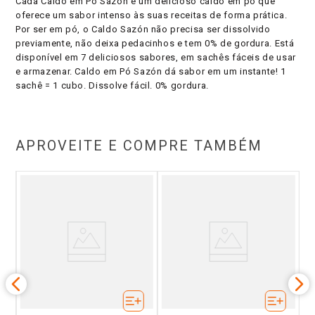
Cada Caldo em Pó Sazón é um delicioso caldo em pó que
oferece um sabor intenso às suas receitas de forma prática.
Por ser em pó, o Caldo Sazón não precisa ser dissolvido
previamente, não deixa pedacinhos e tem 0% de gordura. Está
disponível em 7 deliciosos sabores, em sachês fáceis de usar
e armazenar. Caldo em Pó Sazón dá sabor em um instante! 1
sachê = 1 cubo. Dissolve fácil. 0% gordura.
APROVEITE E COMPRE TAMBÉM
i
T