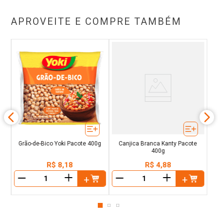
APROVEITE E COMPRE TAMBÉM
ral
G
Grão-de-Bico Yoki Pacote 400g
Canjica Branca Kanty Pacote
400g
R$
8
,
18
R$
4
,
88
＋
＋
－
－