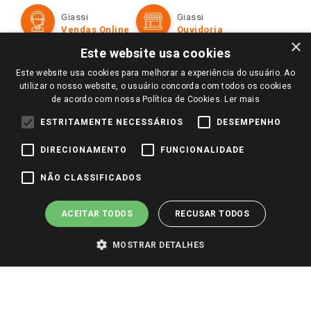
Formas de Pagamento
Giassi
Giassi
Televendas
Políticas de entrega
Vendas Online
Ouvidoria
Amigo Giassi
×
Trocas e Devoluções
Este website usa cookies
Notícias
Este website usa cookies para melhorar a experiência do usuário. Ao
Perguntas frequentes
Redes Sociais
utilizar o nosso website, o usuário concorda com todos os cookies
Trabalhe Conosco
de acordo com nossa Política de Cookies.
Ler mais
Identidade Visual
ESTRITAMENTE NECESSÁRIOS
DESEMPENHO
DIRECIONAMENTO
FUNCIONALIDADE
Pagamento e Segurança
NÃO CLASSIFICADOS
ACEITAR TODOS
RECUSAR TODOS
MOSTRAR DETALHES