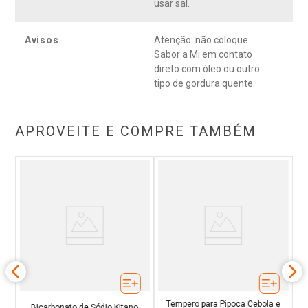
usar sal.
Avisos
Atenção: não coloque
Sabor a Mi em contato
direto com óleo ou outro
tipo de gordura quente.
APROVEITE E COMPRE TAMBÉM
Ca
des
Tempero para Pipoca Cebola e
Bicarbonato de Sódio Kitano