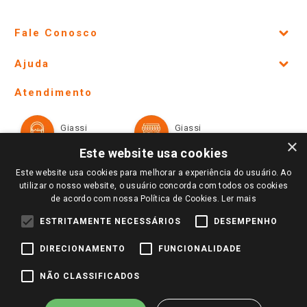
Fale Conosco
Site Institucional
Ajuda
Lojas Físicas e Horários
Telefones e horários das lojas físicas
Ofertas
Atendimento
Política de Privacidade e Termos de Uso
Cartão Giassi
Formas de Pagamento
Giassi
Giassi
Televendas
Políticas de entrega
Vendas Online
Ouvidoria
×
Amigo Giassi
Este website usa cookies
Trocas e Devoluções
Notícias
Este website usa cookies para melhorar a experiência do usuário. Ao
Perguntas frequentes
utilizar o nosso website, o usuário concorda com todos os cookies
Redes Sociais
de acordo com nossa Política de Cookies.
Ler mais
Trabalhe Conosco
ESTRITAMENTE NECESSÁRIOS
DESEMPENHO
Identidade Visual
DIRECIONAMENTO
FUNCIONALIDADE
Pagamento e Segurança
NÃO CLASSIFICADOS