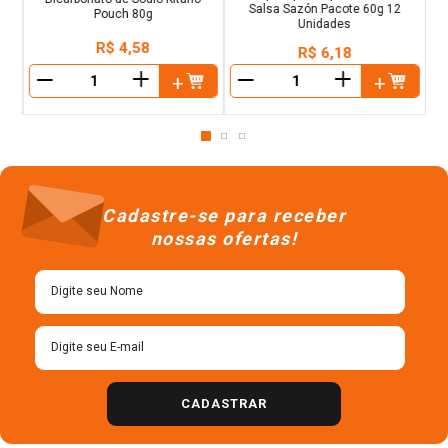
Salsa Sazón Pacote 60g 12
Pouch 80g
Unidades
R$
4
,
58
R$
6
,
18
＋
＋
－
－
Cadastre-se para receber
nossas ofertas!
CADASTRAR