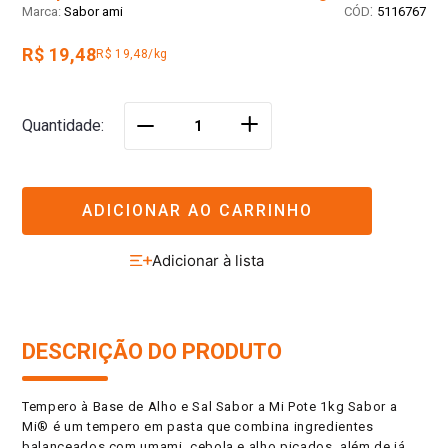
:
Sabor ami
5116767
R$ 19,48
R$ 19,48/kg
＋
Quantidade
－
ADICIONAR AO CARRINHO
DESCRIÇÃO DO PRODUTO
Tempero à Base de Alho e Sal Sabor a Mi Pote 1kg Sabor a
Mi® é um tempero em pasta que combina ingredientes
balanceados com umami, cebola e alho picados, além de já