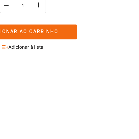
＋
－
CIONAR AO CARRINHO