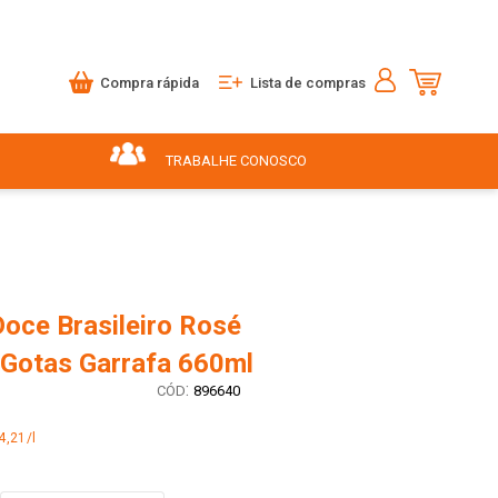
Compra rápida
Lista de compras
TRABALHE CONOSCO
Doce Brasileiro Rosé
i Gotas Garrafa 660ml
:
896640
4,21/l