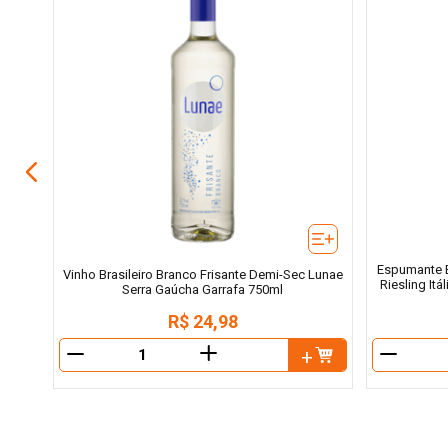
ldi
Espumante Br
Vinho Brasileiro Branco Frisante Demi-Sec Lunae
Riesling It
Serra Gaúcha Garrafa 750ml
R$
24
,
98
＋
－
－