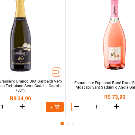
asileiro Branco Brut Garibaldi Vero
Espumante Espanhol Rosé Doce Fr
álico Trebbiano Serra Gaúcha Garrafa
Moscato Sant Sadurní d'Anoia Ga
750ml
R$
73
,
90
R$
34
,
90
＋
＋
－