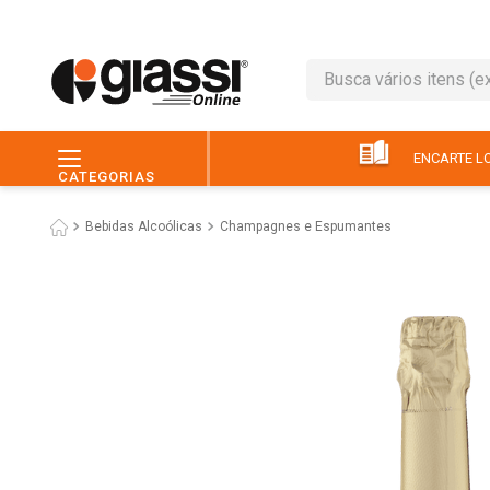
Busca vários itens (ex.: 
TERMOS MAIS BUSC
1
º
leite
ENCARTE LO
CATEGORIAS
2
º
café
Bebidas Alcoólicas
Champagnes e Espumantes
3
º
queijo
4
º
papel higiênico
5
º
chocolate
6
º
pão
7
º
macarrão
8
º
iogurte
9
º
ovo