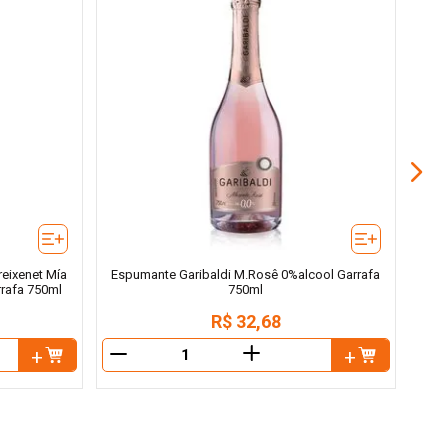
E
Gar
eixenet Mía
Espumante Garibaldi M.Rosê 0%alcool Garrafa
rrafa 750ml
750ml
R$
32
,
68
＋
－
－