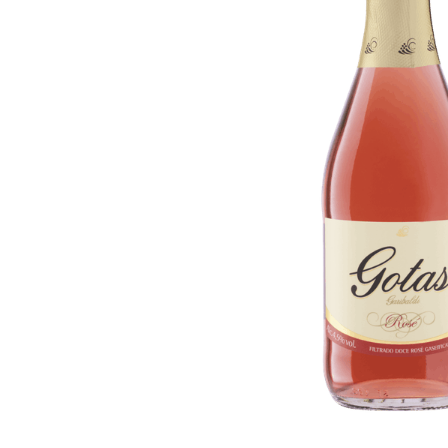
10
º
arroz