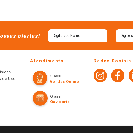
ossas ofertas!
Atendimento
Redes Sociais
ísicas
Giassi
os de Uso
Vendas Online
Giassi
Ouvidoria