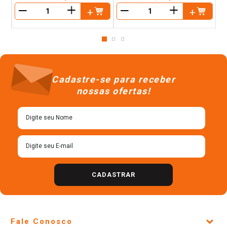
＋
＋
－
－
Cadastre-se para receber
nossas ofertas!
CADASTRAR
Fale Conosco