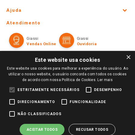
Site Institucional
Ajuda
Lojas Físicas e Horários
Telefones e horários das lojas físicas
Ofertas
Atendimento
Política de Privacidade e Termos de Uso
Cartão Giassi
Formas de Pagamento
Giassi
Giassi
Televendas
Políticas de entrega
Vendas Online
Ouvidoria
Amigo Giassi
Trocas e Devoluções
×
Notícias
Este website usa cookies
Perguntas frequentes
Redes Sociais
Este website usa cookies para melhorar a experiência do usuário. Ao
Trabalhe Conosco
utilizar o nosso website, o usuário concorda com todos os cookies
de acordo com nossa Política de Cookies.
Ler mais
Identidade Visual
ESTRITAMENTE NECESSÁRIOS
DESEMPENHO
DIRECIONAMENTO
FUNCIONALIDADE
Pagamento e Segurança
NÃO CLASSIFICADOS
ACEITAR TODOS
RECUSAR TODOS