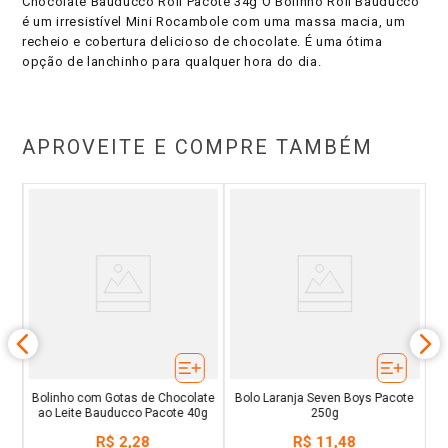
Chocolate Bauducco Roll Pacote 34g O Bolinho Roll Bauducco
é um irresistível Mini Rocambole com uma massa macia, um
recheio e cobertura delicioso de chocolate. É uma ótima
opção de lanchinho para qualquer hora do dia.
APROVEITE E COMPRE TAMBÉM
g
C
Bolinho com Gotas de Chocolate
Bolo Laranja Seven Boys Pacote
ao Leite Bauducco Pacote 40g
250g
R$
2
,
28
R$
11
,
48