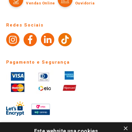
Políticas de entrega
Vendas Online
Ouvidoria
Amigo Giassi
Trocas e Devoluções
Notícias
Perguntas frequentes
Redes Sociais
Trabalhe Conosco
Identidade Visual
Pagamento e Segurança
×
Este website usa cookies