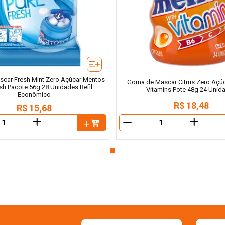
car Fresh Mint Zero Açúcar Mentos
Goma de Mascar Citrus Zero Açú
sh Pacote 56g 28 Unidades Refil
Vitamins Pote 48g 24 Unid
Econômico
R$
18
,
48
R$
15
,
68
＋
＋
－