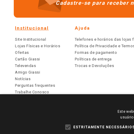
Cadastre-se para receber n
Institucional
Ajuda
Site Institucional
Telefones e horários das lojas f
Lojas Físicas e Horários
Política de Privacidade e Term
Ofertas
Formas de pagamento
Cartão Giassi
Políticas de entrega
Televendas
Trocas e Devoluções
Amigo Giassi
Notícias
Perguntas frequentes
Trabalhe Conosco
Identidade Visual
Este webs
PARA VER OS PREÇOS DA SUA REGIÃO, FAÇA 
usuário
TODOS OS PREÇOS E CONDIÇÕES COMERCIAIS DESTE SI
APLICAM ÀS LOJAS FÍSICAS. OS PREÇOS PARA AS VE
ESTRITAMENTE NECESSÁRIO