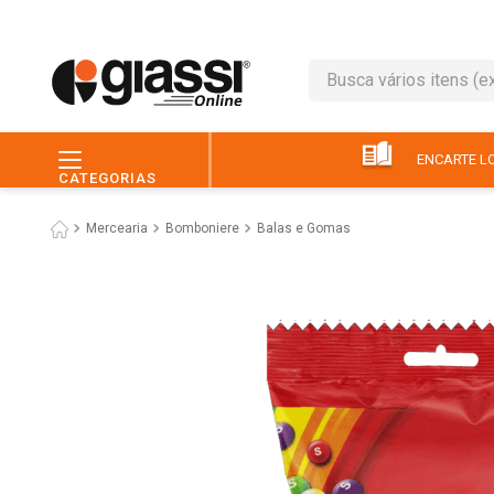
Busca vários itens (ex.: 
TERMOS MAIS BUSC
1
º
leite
ENCARTE LO
CATEGORIAS
2
º
café
Mercearia
Bomboniere
Balas e Gomas
3
º
queijo
4
º
papel higiênico
5
º
chocolate
6
º
pão
7
º
macarrão
8
º
iogurte
9
º
ovo