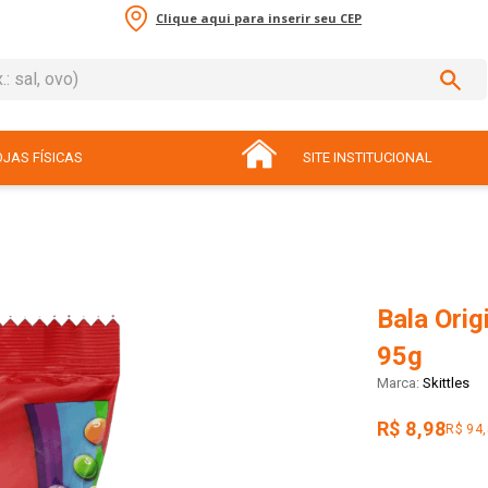
Clique aqui para inserir seu CEP
sal, ovo)
ADOS
JAS FÍSICAS
SITE INSTITUCIONAL
Bala Orig
95g
Skittles
R$ 8,98
R$ 94