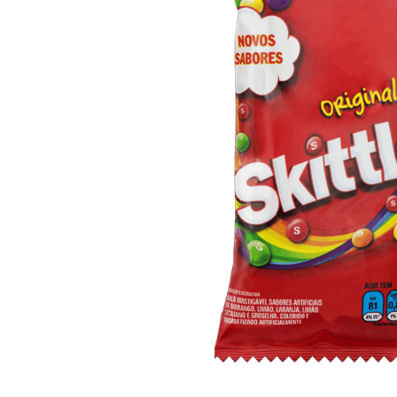
10
º
arroz