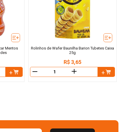
car Mentos
Rolinhos de Wafer Baunilha Barion Tubetes Caixa
ades
25g
R$
3
,
65
＋
－