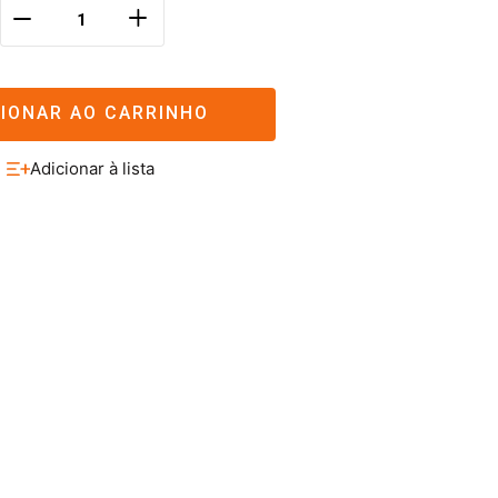
＋
－
CIONAR AO CARRINHO