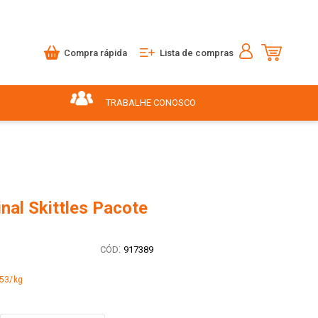
Compra rápida
Lista de compras
TRABALHE CONOSCO
inal Skittles Pacote
:
917389
,53/kg