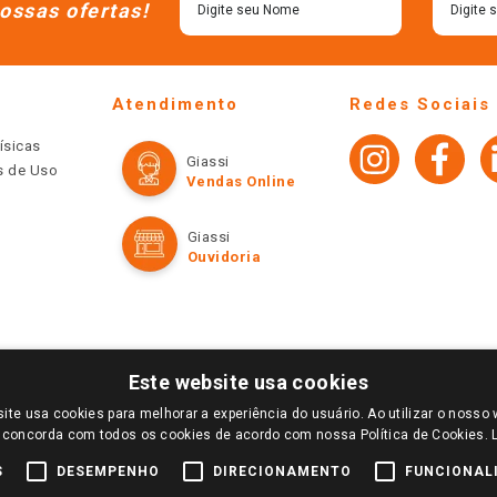
ossas ofertas!
Atendimento
Redes Sociais
ísicas
Giassi
os de Uso
Vendas Online
Giassi
Ouvidoria
Este website usa cookies
ite usa cookies para melhorar a experiência do usuário. Ao utilizar o nosso 
LOGIN E SELECIONE A LOJA DE SUA PREFERÊNCIA. SOMENTE APÓS O LOGIN, OS PREÇOS
 concorda com todos os cookies de acordo com nossa Política de Cookies.
TE SÃO VÁLIDOS APENAS PARA COMPRAS REALIZADAS NO GIASSI.COM.BR E NA LOJA SE
NDAS ONLINE DIVULGADOS NO SITE PREVALECEM ANTE OS DEMAIS EVENTUALMENTE AN
S
DESEMPENHO
DIRECIONAMENTO
FUNCIONAL
DE BUSCAS.
2022 COPYRIGHT - GIASSI SUPERMERCADOS. TODOS OS DIREITOS RESERVADOS.