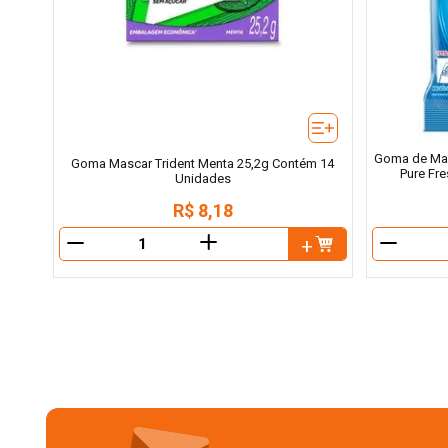
Goma de Mas
Goma Mascar Trident Menta 25,2g Contém 14
Pure Fre
Unidades
R$
8
,
18
＋
－
－