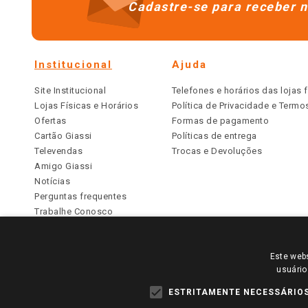
Cadastre-se para receber n
Institucional
Ajuda
Site Institucional
Telefones e horários das lojas f
Lojas Físicas e Horários
Política de Privacidade e Term
Ofertas
Formas de pagamento
Cartão Giassi
Políticas de entrega
Televendas
Trocas e Devoluções
Amigo Giassi
Notícias
Perguntas frequentes
Trabalhe Conosco
Identidade Visual
Este webs
PARA VER OS PREÇOS DA SUA REGIÃO, FAÇA 
usuário
TODOS OS PREÇOS E CONDIÇÕES COMERCIAIS DESTE SI
APLICAM ÀS LOJAS FÍSICAS. OS PREÇOS PARA AS VE
ESTRITAMENTE NECESSÁRIO