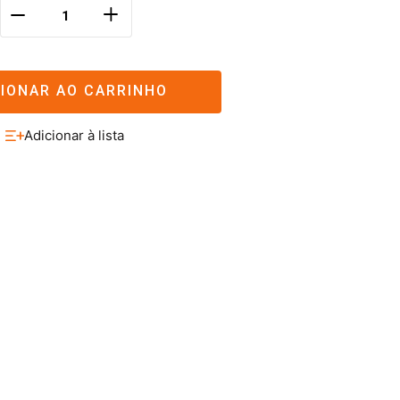
＋
－
CIONAR AO CARRINHO