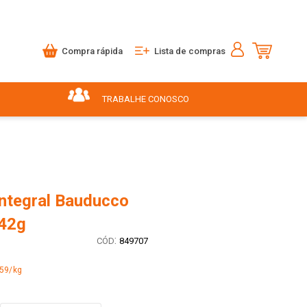
Compra rápida
Lista de compras
TRABALHE CONOSCO
Integral Bauducco
42g
:
849707
,59/kg