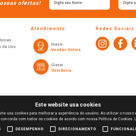
ossas ofertas!
Atendimento
Redes Sociais
ísicas
Giassi
os de Uso
Vendas Online
Giassi
Ouvidoria
Este website usa cookies
ite usa cookies para melhorar a experiência do usuário. Ao utilizar o nosso 
LOGIN E SELECIONE A LOJA DE SUA PREFERÊNCIA. SOMENTE APÓS O LOGIN, OS PREÇOS
 concorda com todos os cookies de acordo com nossa Política de Cookies.
TE SÃO VÁLIDOS APENAS PARA COMPRAS REALIZADAS NO GIASSI.COM.BR E NA LOJA SE
NDAS ONLINE DIVULGADOS NO SITE PREVALECEM ANTE OS DEMAIS EVENTUALMENTE AN
S
DESEMPENHO
DIRECIONAMENTO
FUNCIONAL
DE BUSCAS.
2022 COPYRIGHT - GIASSI SUPERMERCADOS. TODOS OS DIREITOS RESERVADOS.