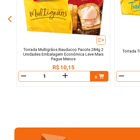
Torrada Multigrãos Bauducco Pacote 284g 2
Torrada T
Unidades Embalagem Econômica Leve Mais
Pague Menos
R$
10
,
15
＋
－
－