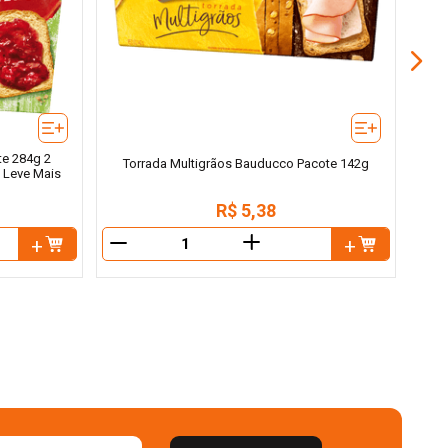
te 284g 2
Torrada Multigrãos Bauducco Pacote 142g
 Leve Mais
R$
5
,
38
＋
－
－