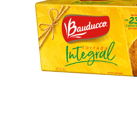
10
º
arroz