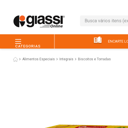
Busca vários itens (ex.: 
TERMOS MAIS BUSC
1
º
leite
ENCARTE LO
CATEGORIAS
2
º
café
Alimentos Especiais
Integrais
Biscoitos e Torradas
3
º
queijo
4
º
papel higiênico
5
º
chocolate
6
º
pão
7
º
macarrão
8
º
iogurte
9
º
ovo