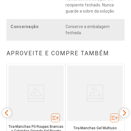
recipiente fechado. Nunca
guarde a sobre da solução.
Conservação
Conserve a embalagem
fechada.
APROVEITE E COMPRE TAMBÉM
s
T
Tira-Manchas Pó Roupas Brancas
Tira-Manchas Gel Multiuso
e Coloridas Girando Sol Pacote