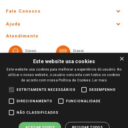
Fale Conosco
Site Institucional
Ajuda
Lojas Físicas e Horários
Telefones e horários das lojas físicas
Ofertas
Atendimento
Política de Privacidade e Termos de Uso
Cartão Giassi
Formas de Pagamento
Giassi
Giassi
Televendas
Políticas de entrega
Vendas Online
Ouvidoria
×
Amigo Giassi
Este website usa cookies
Trocas e Devoluções
Notícias
Este website usa cookies para melhorar a experiência do usuário. Ao
Perguntas frequentes
utilizar o nosso website, o usuário concorda com todos os cookies
Redes Sociais
de acordo com nossa Política de Cookies.
Ler mais
Trabalhe Conosco
ESTRITAMENTE NECESSÁRIOS
DESEMPENHO
Identidade Visual
DIRECIONAMENTO
FUNCIONALIDADE
Pagamento e Segurança
NÃO CLASSIFICADOS
ACEITAR TODOS
RECUSAR TODOS