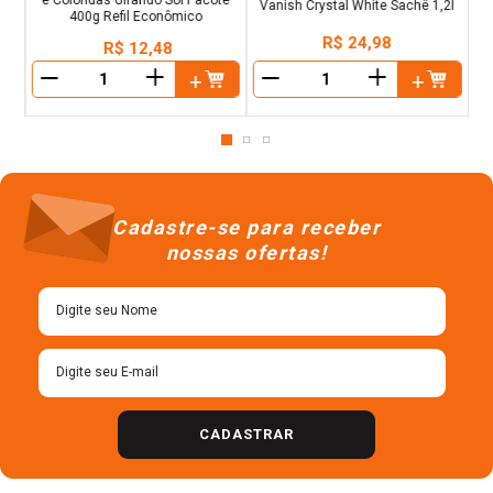
Vanish Crystal White Sachê 1,2l
400g Refil Econômico
R$
24
,
98
R$
12
,
48
＋
＋
－
－
Cadastre-se para receber
nossas ofertas!
CADASTRAR