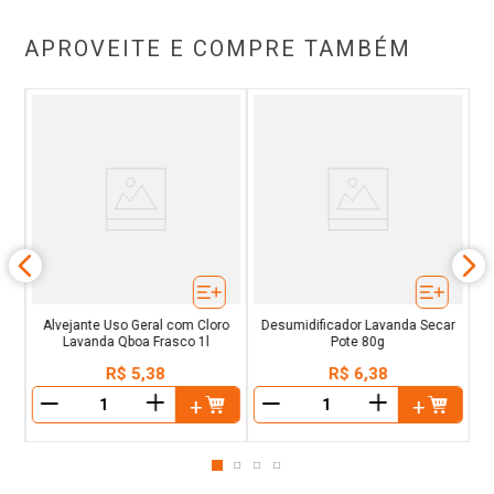
APROVEITE E COMPRE TAMBÉM
Ev
Alvejante Uso Geral com Cloro
Desumidificador Lavanda Secar
Lavanda Qboa Frasco 1l
Pote 80g
R$
5
,
38
R$
6
,
38
＋
＋
－
－