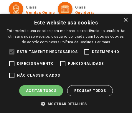
Formas de Pagamento
Giassi
Giassi
Televendas
Políticas de entrega
Vendas Online
Ouvidoria
Amigo Giassi
×
Trocas e Devoluções
Este website usa cookies
Notícias
Este website usa cookies para melhorar a experiência do usuário. Ao
Perguntas frequentes
Redes Sociais
utilizar o nosso website, o usuário concorda com todos os cookies
Trabalhe Conosco
de acordo com nossa Política de Cookies.
Ler mais
Identidade Visual
ESTRITAMENTE NECESSÁRIOS
DESEMPENHO
DIRECIONAMENTO
FUNCIONALIDADE
Pagamento e Segurança
NÃO CLASSIFICADOS
ACEITAR TODOS
RECUSAR TODOS
MOSTRAR DETALHES