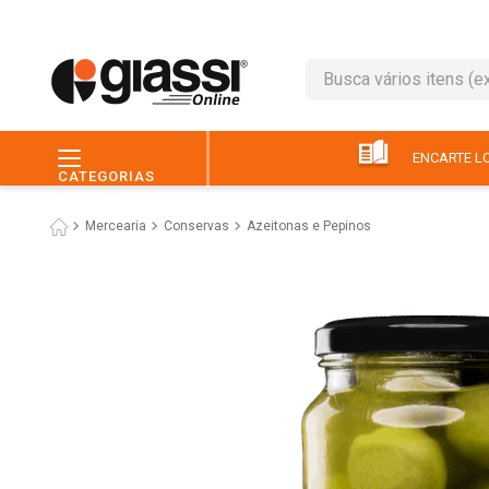
Busca vários itens (ex.: 
TERMOS MAIS BUSC
1
º
leite
ENCARTE LO
CATEGORIAS
2
º
café
Mercearia
Conservas
Azeitonas e Pepinos
3
º
queijo
4
º
papel higiênico
5
º
chocolate
6
º
pão
7
º
macarrão
8
º
iogurte
9
º
ovo