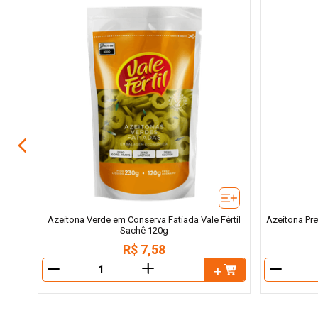
lia
Azeitona Verde em Conserva Fatiada Vale Fértil
Azeitona Pre
Sachê 120g
R$
7
,
58
＋
－
－