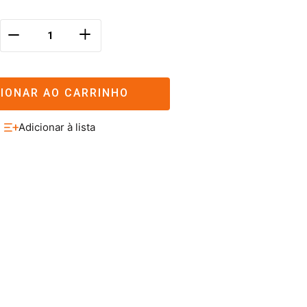
＋
－
CIONAR AO CARRINHO