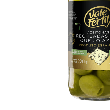
10
º
arroz