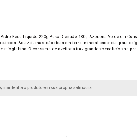
il Vidro Peso Líquido 220g Peso Drenado 130g Azeitona Verde em Con
tiscos. As azeitonas, são ricas em ferro, mineral essencial para oxige
e mioglobina. O consumo de azeitona traz grandes benefícios no pr
, mantenha o produto em sua própria salmoura.