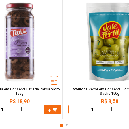
ta em Conserva Fatiada Raiola Vidro
Azeitona Verde em Conserva Light 
155g
Sachê 150g
R$
18
,
90
R$
8
,
58
＋
＋
－