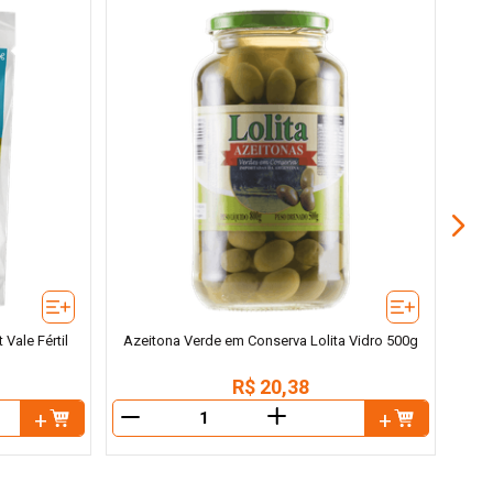
Az
Vale Fértil
Azeitona Verde em Conserva Lolita Vidro 500g
R$
20
,
38
＋
－
－