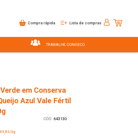
Compra rápida
Lista de compras
TRABALHE CONOSCO
 Verde em Conserva
ueijo Azul Vale Fértil
0g
:
643130
49,85/kg