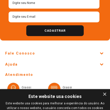
CADASTRAR
Fale Conosco
Site Institucional
Ajuda
Lojas Físicas e Horários
Telefones e horários das lojas físicas
Ofertas
Atendimento
Política de Privacidade e Termos de Uso
Cartão Giassi
Formas de Pagamento
Giassi
Giassi
Televendas
Políticas de entrega
Vendas Online
Ouvidoria
×
Amigo Giassi
Este website usa cookies
Trocas e Devoluções
Notícias
Este website usa cookies para melhorar a experiência do usuário. Ao
Perguntas frequentes
utilizar o nosso website, o usuário concorda com todos os cookies
Redes Sociais