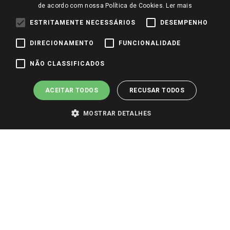
de acordo com nossa Política de Cookies.
Ler mais
Trabalhe Conosco
ESTRITAMENTE NECESSÁRIOS
DESEMPENHO
Identidade Visual
DIRECIONAMENTO
FUNCIONALIDADE
Pagamento e Segurança
NÃO CLASSIFICADOS
ACEITAR TODOS
RECUSAR TODOS
MOSTRAR DETALHES
PARA VER OS PREÇOS DA SUA REGIÃO, FAÇA LOGIN E SELECIONE A LOJA DE
SUA PREFERÊNCIA. SOMENTE APÓS O LOGIN, OS PREÇOS DA SUA REGIÃO OU
LOJA SERÃO CARREGADOS.
TODOS OS PREÇOS E CONDIÇÕES COMERCIAIS DESTE SITE SÃO VÁLIDOS APENAS