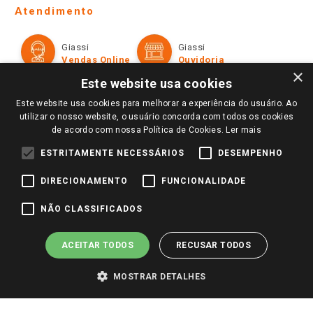
Telefones e horários das lojas físicas
Ofertas
Atendimento
Política de Privacidade e Termos de Uso
Cartão Giassi
Formas de Pagamento
Giassi
Giassi
Televendas
Políticas de entrega
Vendas Online
Ouvidoria
Amigo Giassi
×
Trocas e Devoluções
Este website usa cookies
Notícias
Este website usa cookies para melhorar a experiência do usuário. Ao
Perguntas frequentes
Redes Sociais
utilizar o nosso website, o usuário concorda com todos os cookies
Trabalhe Conosco
de acordo com nossa Política de Cookies.
Ler mais
Identidade Visual
ESTRITAMENTE NECESSÁRIOS
DESEMPENHO
DIRECIONAMENTO
FUNCIONALIDADE
Pagamento e Segurança
NÃO CLASSIFICADOS
ACEITAR TODOS
RECUSAR TODOS
MOSTRAR DETALHES