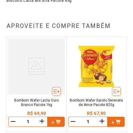
Biscoito Lacta Bis Xtra Pacote 45g
APROVEITE E COMPRE TAMBÉM
Bombom Wafer Lacta Ouro
Bombom Wafer Garoto Serenata
Branco Pacote 1kg
de Amor Pacote 825g
R$
69
,
90
R$
67
,
90
＋
＋
－
－