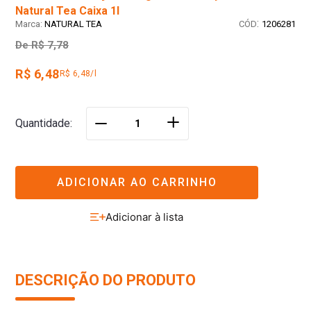
Natural Tea Caixa 1l
:
NATURAL TEA
1206281
De
R$ 7,78
R$ 6,48
R$ 6,48/l
＋
Quantidade
－
ADICIONAR AO CARRINHO
DESCRIÇÃO DO PRODUTO