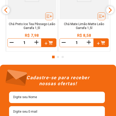
Chá Preto Ice Tea Pêssego Leão
Chá Mate Limão Matte Leão
Garrafa 1,5l
Garrafa 1,5l
R$
7
,
98
R$
8
,
58
＋
＋
－
－
Cadastre-se para receber
nossas ofertas!