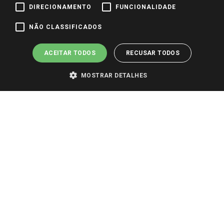
DIRECIONAMENTO
FUNCIONALIDADE
Pagamento e Segurança
NÃO CLASSIFICADOS
ACEITAR TODOS
RECUSAR TODOS
MOSTRAR DETALHES
PARA VER OS PREÇOS DA SUA REGIÃO, FAÇA LOGIN E SELECIONE A LOJA DE
SUA PREFERÊNCIA. SOMENTE APÓS O LOGIN, OS PREÇOS DA SUA REGIÃO OU
LOJA SERÃO CARREGADOS.
TODOS OS PREÇOS E CONDIÇÕES COMERCIAIS DESTE SITE SÃO VÁLIDOS APENAS
PARA COMPRAS REALIZADAS NO GIASSI.COM.BR E NA LOJA SELECIONADA
APÓS O LOGIN, E NÃO NECESSARIAMENTE SE APLICAM ÀS LOJAS FÍSICAS. OS
PREÇOS PARA AS VENDAS ONLINE DIVULGADOS NO SITE PREVALECEM ANTE
OS DEMAIS EVENTUALMENTE ANUNCIADOS EM OUTROS MEIOS DE
COMUNICAÇÃO E SITES DE BUSCAS.