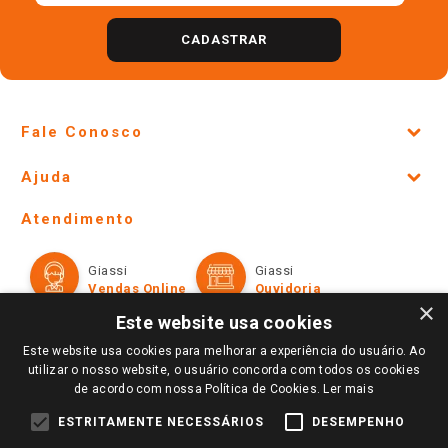
CADASTRAR
Fale Conosco
Site Institucional
Ajuda
Lojas Físicas e Horários
Telefones e horários das lojas físicas
Ofertas
Atendimento
Política de Privacidade e Termos de Uso
Cartão Giassi
Formas de Pagamento
Giassi
Giassi
Televendas
Políticas de entrega
Vendas Online
Ouvidoria
Amigo Giassi
×
Trocas e Devoluções
Este website usa cookies
Notícias
Este website usa cookies para melhorar a experiência do usuário. Ao
Perguntas frequentes
Redes Sociais
utilizar o nosso website, o usuário concorda com todos os cookies
Trabalhe Conosco
de acordo com nossa Política de Cookies.
Ler mais
Identidade Visual
ESTRITAMENTE NECESSÁRIOS
DESEMPENHO