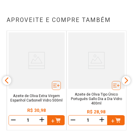
APROVEITE E COMPRE TAMBÉM
m
ro
Azeite de Oliva Tipo Único
Azeite de Oliva Extra Virgem
Português Gallo Dia a Dia Vidro
Espanhol Carbonell Vidro 500ml
400ml
R$
30
,
98
R$
28
,
98
＋
＋
－
－