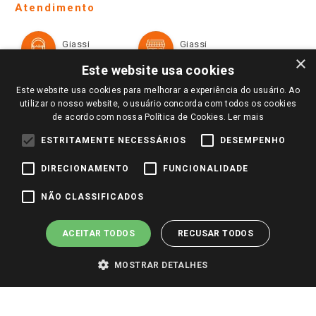
Ofertas
Atendimento
Política de Privacidade e Termos de Uso
Cartão Giassi
Formas de Pagamento
Giassi
Giassi
Televendas
Políticas de entrega
Vendas Online
Ouvidoria
×
Amigo Giassi
Este website usa cookies
Trocas e Devoluções
Notícias
Este website usa cookies para melhorar a experiência do usuário. Ao
Perguntas frequentes
utilizar o nosso website, o usuário concorda com todos os cookies
Redes Sociais
de acordo com nossa Política de Cookies.
Ler mais
Trabalhe Conosco
ESTRITAMENTE NECESSÁRIOS
DESEMPENHO
Identidade Visual
DIRECIONAMENTO
FUNCIONALIDADE
Pagamento e Segurança
NÃO CLASSIFICADOS
ACEITAR TODOS
RECUSAR TODOS
MOSTRAR DETALHES