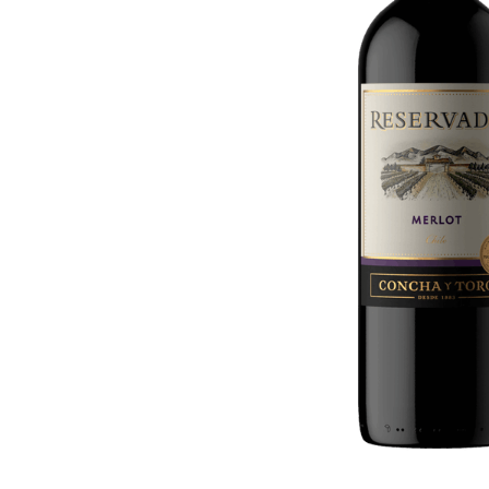
10
º
iogurte