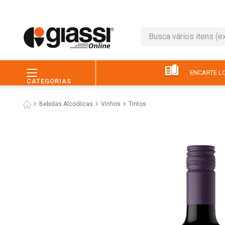
Busca vários itens (ex.: 
TERMOS MAIS BUSC
1
º
café
ENCARTE LO
CATEGORIAS
2
º
leite
Bebidas Alcoólicas
Vinhos
Tintos
3
º
queijo
4
º
papel higiênico
5
º
chocolate
6
º
macarrão
7
º
arroz
8
º
pão
9
º
ovo