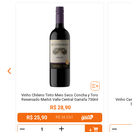
erra
Vinho Chileno Tinto Meio Seco Concha y Toro
Reservado Merlot Valle Central Garrafa 750ml
Vinho Cas
R$
28
,
90
R$ 25,90
R$ 34,53
/
l
＋
－
－