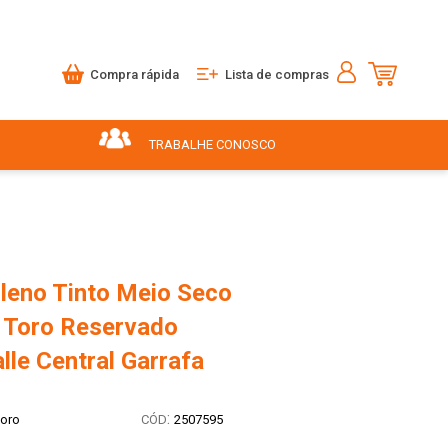
Compra rápida
Lista de compras
TRABALHE CONOSCO
ileno Tinto Meio Seco
 Toro Reservado
lle Central Garrafa
:
toro
2507595