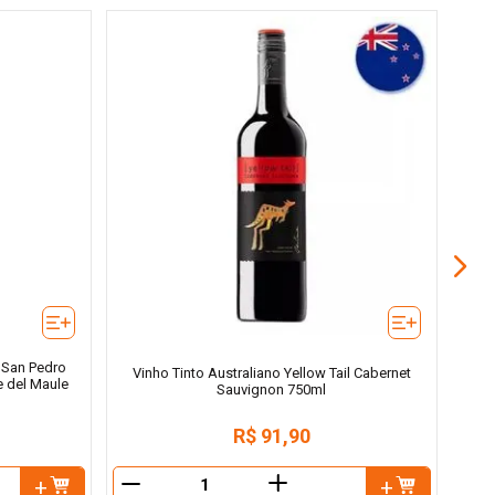
Vinho
del
 San Pedro
Vinho Tinto Australiano Yellow Tail Cabernet
e del Maule
Sauvignon 750ml
R$
91
,
90
＋
－
－