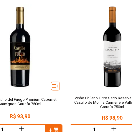
Vinho Chileno Tinto Seco Reserva
tillo del Fuego Premium Cabernet
Castillo de Molina Carménère Vall
Sauvignon Garrafa 750ml
Garrafa 750ml
R$
93
,
90
R$
98
,
90
＋
＋
－