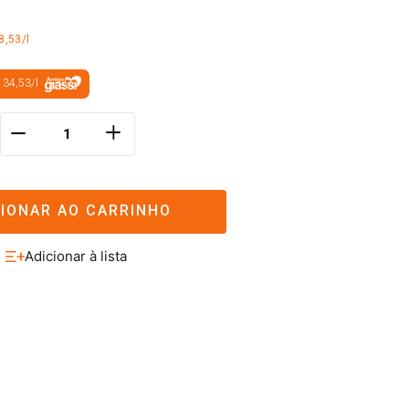
8,53/l
 34,53
/
l
＋
－
CIONAR AO CARRINHO