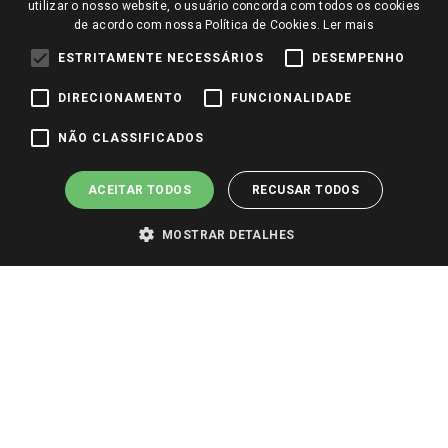
Perguntas frequentes
utilizar o nosso website, o usuário concorda com todos os cookies
Redes Sociais
de acordo com nossa Política de Cookies.
Ler mais
Trabalhe Conosco
ESTRITAMENTE NECESSÁRIOS
DESEMPENHO
Identidade Visual
DIRECIONAMENTO
FUNCIONALIDADE
Pagamento e Segurança
NÃO CLASSIFICADOS
ACEITAR TODOS
RECUSAR TODOS
MOSTRAR DETALHES
PARA VER OS PREÇOS DA SUA REGIÃO, FAÇA LOGIN E SELECIONE A LOJA DE
SUA PREFERÊNCIA. SOMENTE APÓS O LOGIN, OS PREÇOS DA SUA REGIÃO OU
LOJA SERÃO CARREGADOS.