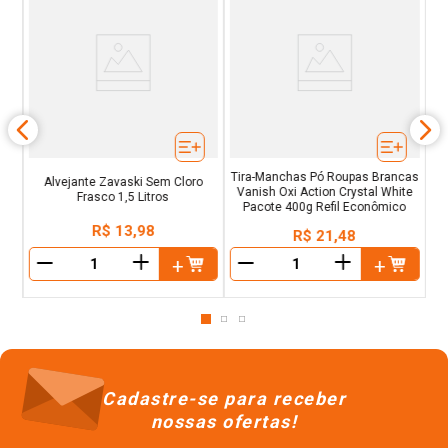
e
Tira-Manchas Pó Roupas Brancas
Alvejante Zavaski Sem Cloro
Vanish Oxi Action Crystal White
Frasco 1,5 Litros
Pacote 400g Refil Econômico
R$
13
,
98
R$
21
,
48
＋
＋
－
－
Cadastre-se para receber
nossas ofertas!