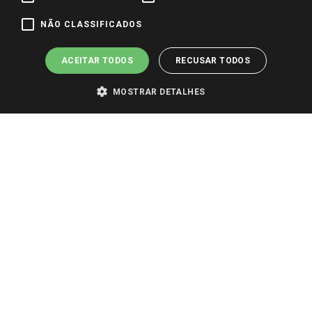
Pagamento e Segurança
NÃO CLASSIFICADOS
ACEITAR TODOS
RECUSAR TODOS
MOSTRAR DETALHES
PARA VER OS PREÇOS DA SUA REGIÃO, FAÇA LOGIN E SELECIONE A LOJA DE
SUA PREFERÊNCIA. SOMENTE APÓS O LOGIN, OS PREÇOS DA SUA REGIÃO OU
LOJA SERÃO CARREGADOS.
TODOS OS PREÇOS E CONDIÇÕES COMERCIAIS DESTE SITE SÃO VÁLIDOS APENAS
PARA COMPRAS REALIZADAS NO GIASSI.COM.BR E NA LOJA SELECIONADA
APÓS O LOGIN, E NÃO NECESSARIAMENTE SE APLICAM ÀS LOJAS FÍSICAS. OS
PREÇOS PARA AS VENDAS ONLINE DIVULGADOS NO SITE PREVALECEM ANTE
OS DEMAIS EVENTUALMENTE ANUNCIADOS EM OUTROS MEIOS DE
COMUNICAÇÃO E SITES DE BUSCAS.
2022 COPYRIGHT - GIASSI SUPERMERCADOS. TODOS OS DIREITOS RESERVADOS.