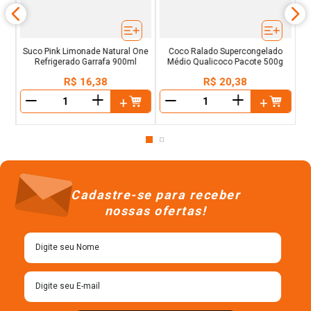
Suco Pink Limonade Natural One
Coco Ralado Supercongelado
Refrigerado Garrafa 900ml
Médio Qualicoco Pacote 500g
R$
16
,
38
R$
20
,
38
＋
＋
－
－
Cadastre-se para receber
nossas ofertas!