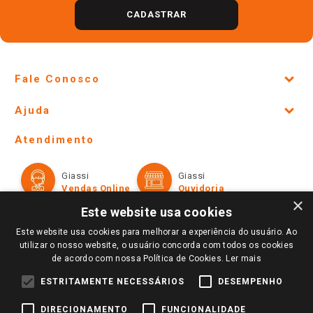
CADASTRAR
Fale Conosco
Site Institucional
Ajuda
Lojas Físicas e Horários
Telefones e horários das lojas físicas
Ofertas
Atendimento
Política de Privacidade e Termos de Uso
Cartão Giassi
Formas de Pagamento
Giassi
Giassi
Televendas
Políticas de entrega
Vendas Online
Ouvidoria
Amigo Giassi
×
Trocas e Devoluções
Este website usa cookies
Notícias
Este website usa cookies para melhorar a experiência do usuário. Ao
Perguntas frequentes
Redes Sociais
utilizar o nosso website, o usuário concorda com todos os cookies
Trabalhe Conosco
de acordo com nossa Política de Cookies.
Ler mais
Identidade Visual
ESTRITAMENTE NECESSÁRIOS
DESEMPENHO
DIRECIONAMENTO
FUNCIONALIDADE