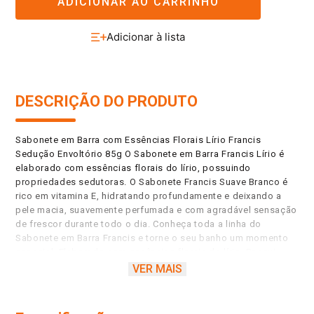
ADICIONAR AO CARRINHO
DESCRIÇÃO DO PRODUTO
Sabonete em Barra com Essências Florais Lírio Francis
Sedução Envoltório 85g O Sabonete em Barra Francis Lírio é
elaborado com essências florais do lírio, possuindo
propriedades sedutoras. O Sabonete Francis Suave Branco é
rico em vitamina E, hidratando profundamente e deixando a
pele macia, suavemente perfumada e com agradável sensação
de frescor durante todo o dia. Conheça toda a linha do
Sabonete em Barra Francis e torne o seu banho um momento
especial. Elaborado com essências florais do lírio. Possui
propriedades sedutoras. Rico em Vitamina E. Fórmula
VER MAIS
exclusiva que higieniza e amacia a pele. Sabonete Suave em
Barra Francis hidrata a pele. Perfumação aromacológica.
Comprovação neurocientífica da sensação.