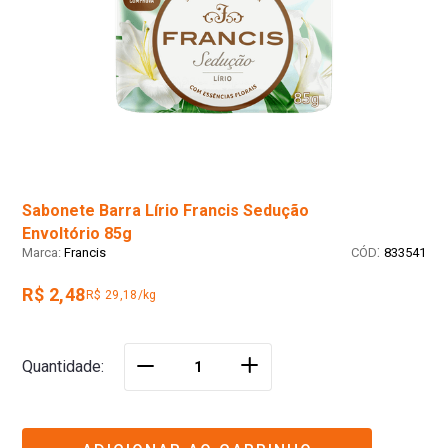
Sabonete Barra Lírio Francis Sedução
Envoltório 85g
:
Francis
833541
R$ 2,48
R$ 29,18/kg
＋
Quantidade
－