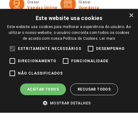
Giassi
Giassi
Televendas
Políticas de entrega
Vendas Online
Ouvidoria
Amigo Giassi
×
Trocas e Devoluções
Este website usa cookies
Notícias
Este website usa cookies para melhorar a experiência do usuário. Ao
Perguntas frequentes
Redes Sociais
utilizar o nosso website, o usuário concorda com todos os cookies
Trabalhe Conosco
de acordo com nossa Política de Cookies.
Ler mais
Identidade Visual
ESTRITAMENTE NECESSÁRIOS
DESEMPENHO
DIRECIONAMENTO
FUNCIONALIDADE
Pagamento e Segurança
NÃO CLASSIFICADOS
ACEITAR TODOS
RECUSAR TODOS
MOSTRAR DETALHES