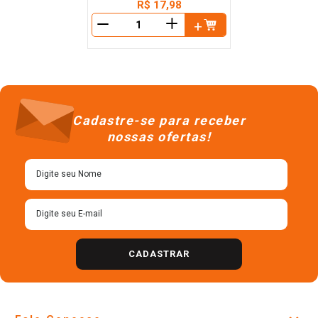
R$
17
,
98
＋
－
Cadastre-se para receber
nossas ofertas!
CADASTRAR