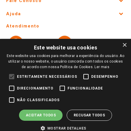
Fale Conosco
Site Institucional
Ajuda
Lojas Físicas e Horários
Telefones e horários das lojas físicas
Ofertas
Atendimento
Política de Privacidade e Termos de Uso
Cartão Giassi
Formas de Pagamento
Giassi
Giassi
Televendas
×
Políticas de entrega
Vendas Online
Ouvidoria
Este website usa cookies
Amigo Giassi
Trocas e Devoluções
Este website usa cookies para melhorar a experiência do usuário. Ao
Notícias
utilizar o nosso website, o usuário concorda com todos os cookies
Perguntas frequentes
de acordo com nossa Política de Cookies.
Ler mais
Redes Sociais
Trabalhe Conosco
ESTRITAMENTE NECESSÁRIOS
DESEMPENHO
Identidade Visual
DIRECIONAMENTO
FUNCIONALIDADE
NÃO CLASSIFICADOS
Pagamento e Segurança
ACEITAR TODOS
RECUSAR TODOS
MOSTRAR DETALHES