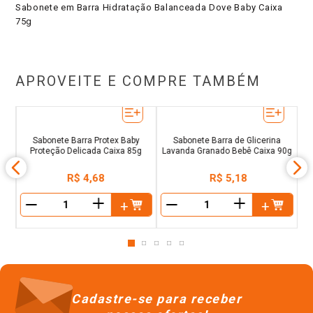
Sabonete em Barra Hidratação Balanceada Dove Baby Caixa
75g
APROVEITE E COMPRE TAMBÉM
Sa
aos
o
Sabonete Barra Protex Baby
Sabonete Barra de Glicerina
Proteção Delicada Caixa 85g
Lavanda Granado Bebê Caixa 90g
R$
4
,
68
R$
5
,
18
＋
＋
－
－