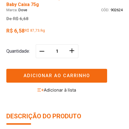
Baby Caixa 75g
:
Dove
902624
De
R$ 6,68
R$ 6,58
R$ 87,73/kg
＋
Quantidade
－
ADICIONAR AO CARRINHO
DESCRIÇÃO DO PRODUTO