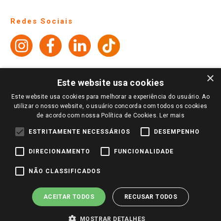
Ajuda
Lojas Físicas e Horários
Telefones e horários das lojas físicas
Ofertas
Atendimento
Política de Privacidade e Termos de Uso
Cartão Giassi
Formas de Pagamento
Giassi
Giassi
Televendas
Políticas de entrega
Vendas Online
Ouvidoria
Amigo Giassi
Trocas e Devoluções
×
Notícias
Este website usa cookies
Perguntas frequentes
Redes Sociais
Este website usa cookies para melhorar a experiência do usuário. Ao
Trabalhe Conosco
utilizar o nosso website, o usuário concorda com todos os cookies
de acordo com nossa Política de Cookies.
Ler mais
Identidade Visual
ESTRITAMENTE NECESSÁRIOS
DESEMPENHO
DIRECIONAMENTO
FUNCIONALIDADE
Pagamento e Segurança
NÃO CLASSIFICADOS
ACEITAR TODOS
RECUSAR TODOS
MOSTRAR DETALHES