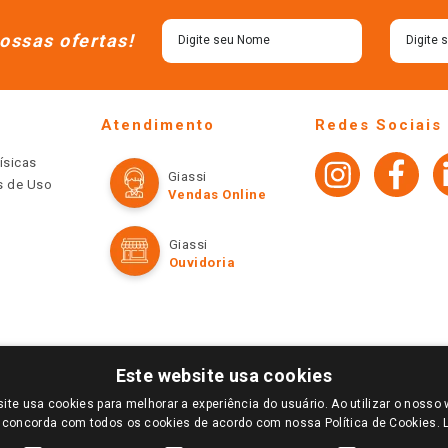
ossas ofertas!
Atendimento
Redes Sociais
ísicas
Giassi
os de Uso
Vendas Online
Giassi
Ouvidoria
Este website usa cookies
ite usa cookies para melhorar a experiência do usuário. Ao utilizar o nosso 
LOGIN E SELECIONE A LOJA DE SUA PREFERÊNCIA. SOMENTE APÓS O LOGIN, OS PREÇOS
 concorda com todos os cookies de acordo com nossa Política de Cookies.
TE SÃO VÁLIDOS APENAS PARA COMPRAS REALIZADAS NO GIASSI.COM.BR E NA LOJA SE
NDAS ONLINE DIVULGADOS NO SITE PREVALECEM ANTE OS DEMAIS EVENTUALMENTE AN