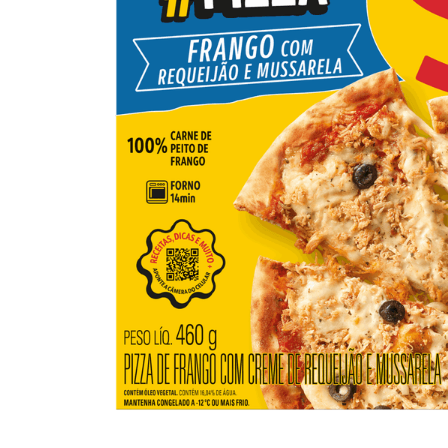
10
º
arroz