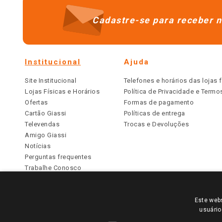
Cadastre-se para receber n
Institucional
Ajuda
Site Institucional
Telefones e horários das lojas f
Lojas Físicas e Horários
Política de Privacidade e Term
Ofertas
Formas de pagamento
Cartão Giassi
Políticas de entrega
Televendas
Trocas e Devoluções
Amigo Giassi
Notícias
Perguntas frequentes
Trabalhe Conosco
Identidade Visual
Este webs
PARA VER OS PREÇOS DA SUA REGIÃO, FAÇA 
usuário
TODOS OS PREÇOS E CONDIÇÕES COMERCIAIS DESTE SI
APLICAM ÀS LOJAS FÍSICAS. OS PREÇOS PARA AS VE