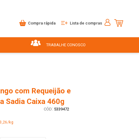
Compra rápida
Lista de compras
TRABALHE CONOSCO
ango com Requeijão e
a Sadia Caixa 460g
:
5339472
3,26/kg