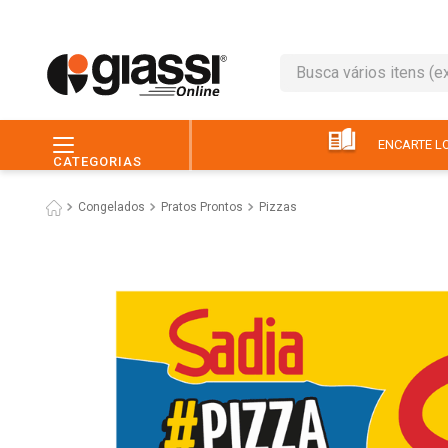
Busca vários itens (ex.: 
TERMOS MAIS BUSC
1
º
leite
ENCARTE LO
CATEGORIAS
2
º
café
Congelados
Pratos Prontos
Pizzas
3
º
queijo
4
º
papel higiênico
5
º
pão
6
º
chocolate
7
º
ovo
8
º
iogurte
9
º
macarrão