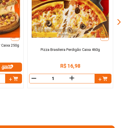
r Caixa 250g
Pizza Brasileira Perdigão Caixa 460g
R$
16
,
98
＋
－
－