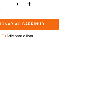
＋
－
CIONAR AO CARRINHO