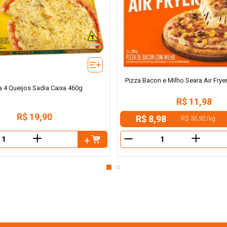
Pizza Bacon e Milho Seara Air Frye
a 4 Queijos Sadia Caixa 460g
R$
11
,
98
R$
19
,
90
R$ 8,98
R$ 35,92
/
kg
＋
＋
－