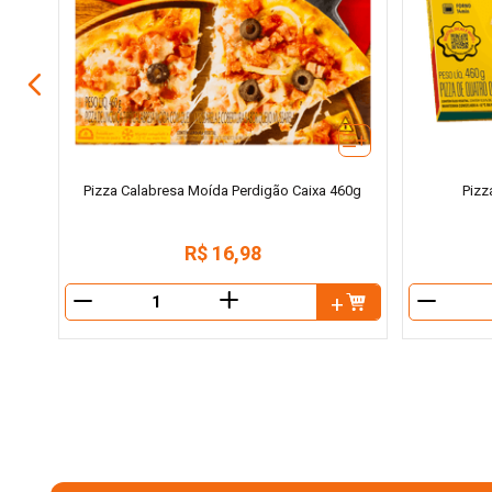
Pizza Calabresa Moída Perdigão Caixa 460g
Pizz
R$
16
,
98
＋
－
－