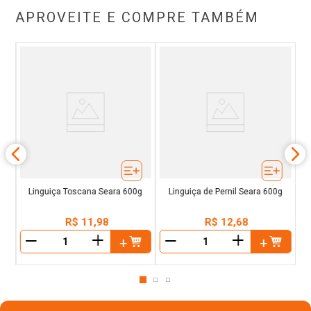
APROVEITE E COMPRE TAMBÉM
a
Linguiça Toscana Seara 600g
Linguiça de Pernil Seara 600g
R$
11
,
98
R$
12
,
68
＋
＋
－
－