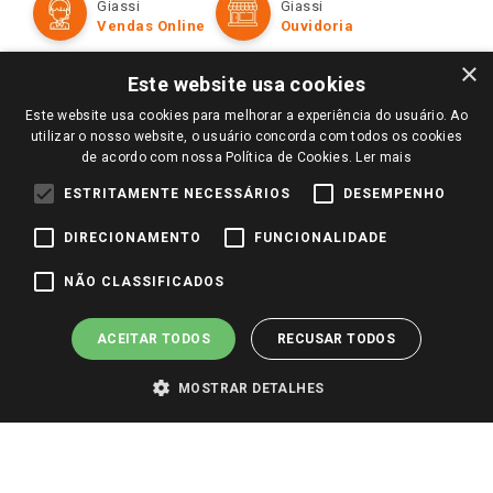
Giassi
Giassi
Televendas
Políticas de entrega
Vendas Online
Ouvidoria
Amigo Giassi
Trocas e Devoluções
×
Notícias
Este website usa cookies
Perguntas frequentes
Redes Sociais
Este website usa cookies para melhorar a experiência do usuário. Ao
Trabalhe Conosco
utilizar o nosso website, o usuário concorda com todos os cookies
de acordo com nossa Política de Cookies.
Ler mais
Identidade Visual
ESTRITAMENTE NECESSÁRIOS
DESEMPENHO
DIRECIONAMENTO
FUNCIONALIDADE
Pagamento e Segurança
NÃO CLASSIFICADOS
ACEITAR TODOS
RECUSAR TODOS
MOSTRAR DETALHES