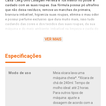
Caixa 1,6kg Omo Lavagem Perfeita é 10x melhor no poder e
cuidado com as suas roupas. Sua fórmula possui pó ultrafino
que não deixa resíduos, remove as manchas de primeira,
brancura imbatível, higieniza suas roupas, elimina o mau odor
e possui perfume exclusivo que dura muito mais, isso tudo
cuidando das cores e dos tecidos das suas roupas, da sua
máquina e do meio ambiente. Imbatível na limpeza e cuida do
meio ambiente, pois sua fórmula contém ativo biodegradável e
não possui fosfato, ajudando a preservar rios e oceanos, além
VER MAIS
de economizar água, uma vez que precisa de apenas 1
enxágue. Além disso, possui ativo concentrado, tecnologia
que cuida do planeta. Menos CO², menos poluição. Por isso,
Especificações
apenas meia xícara lava uma máquina cheia. Sua embalagem é
100% reciclável. Faça o descarte consciente. Quando você
escolhe Omo, você escolhe um mundo melhor. Juntos, sOMOs
a transformação positiva para o meio ambiente. Seu uso é
Modo de uso
Meia xícara lava uma
recomendado por Brastemp e Consul. Para saber mais sobre a
máquina cheia*. *Xícara de
linha de produtos Omo, Omo Tira Manchas e Omo
chá de 240ml. Tempo de
Desinfetantes. Mantenha o produto fora do alcance de
molho ideal: até 2 horas.
crianças e dos animais domésticos. Leia o rótulo antes de
Para outros tipos de
usar o produto.
máquina: ajuste a
dosagem de acordo com a