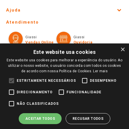
Site Institucional
Ajuda
Lojas Físicas e Horários
Telefones e horários das lojas físicas
Ofertas
Atendimento
Política de Privacidade e Termos de Uso
Cartão Giassi
Formas de Pagamento
Giassi
Giassi
Televendas
Políticas de entrega
Vendas Online
Ouvidoria
Amigo Giassi
×
Trocas e Devoluções
Este website usa cookies
Notícias
Este website usa cookies para melhorar a experiência do usuário. Ao
Perguntas frequentes
Redes Sociais
utilizar o nosso website, o usuário concorda com todos os cookies
Trabalhe Conosco
de acordo com nossa Política de Cookies.
Ler mais
Identidade Visual
ESTRITAMENTE NECESSÁRIOS
DESEMPENHO
DIRECIONAMENTO
FUNCIONALIDADE
Pagamento e Segurança
NÃO CLASSIFICADOS
ACEITAR TODOS
RECUSAR TODOS