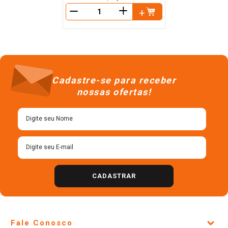
＋
－
Cadastre-se para receber
nossas ofertas!
CADASTRAR
Fale Conosco