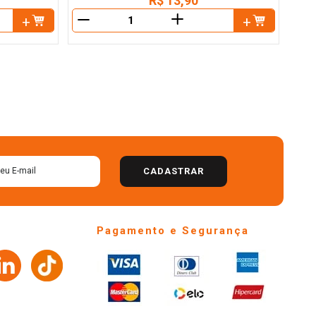
R$
13
,
90
＋
－
－
CADASTRAR
Pagamento e Segurança