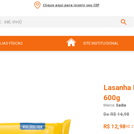
Clique aqui para inserir seu CEP
sal, ovo)
ADOS
JAS FÍSICAS
SITE INSTITUCIONAL
Lasanha 
600g
Sadia
De
R$ 14,98
R$ 12,98
R$ 2