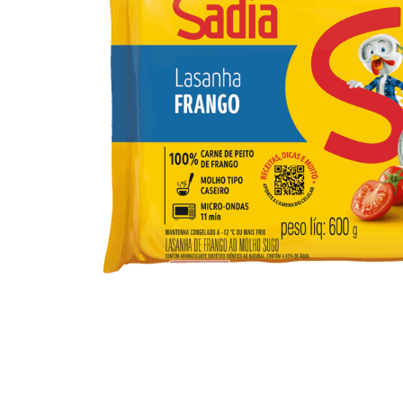
10
º
iogurte