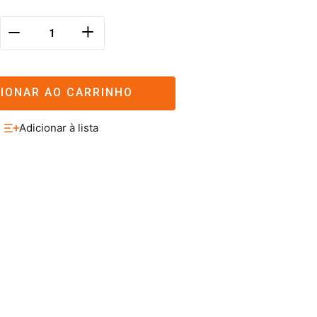
＋
－
CIONAR AO CARRINHO