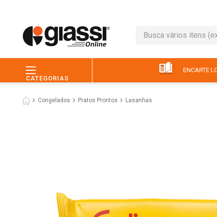
Busca vários itens (ex.: 
TERMOS MAIS BUSC
1
º
leite
ENCARTE LO
CATEGORIAS
2
º
café
Congelados
Pratos Prontos
Lasanhas
3
º
queijo
4
º
papel higiênico
5
º
chocolate
6
º
arroz
7
º
macarrão
8
º
ovo
9
º
pão