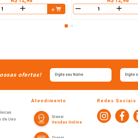
R$
12
,
98
R$
12
,
98
＋
＋
－
ossas ofertas!
Atendimento
Redes Sociais
ísicas
Giassi
os de Uso
Vendas Online
Giassi