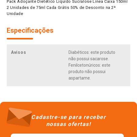
Pack Adoçante Dietético Líquido Sucralose Linea Caixa 150ml
2 Unidades de 75ml Cada Grátis 50% de Desconto na 2ª
Unidade
Especificações
Avisos
Diabéticos: este produto
não possui sacarose.
Fenilcetonúricos: este
produto não possui
aspartame.
APROVEITE E COMPRE TAMBÉM
Pack Adoçante em Pó Sucralose
ro
Adoçante Líquido Sucralose Linea
Linea Caixa 80g 2 Unidades
Caixa 75ml
Grátis 50% de Desconto na 2ª
1
Unidade