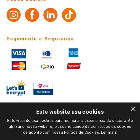
Fale Conosco
Site Institucional
Ajuda
Lojas Físicas e Horários
Telefones e horários das lojas físicas
Ofertas
Atendimento
Política de Privacidade e Termos de Uso
Cartão Giassi
Formas de Pagamento
Giassi
Giassi
Televendas
Políticas de entrega
Vendas Online
Ouvidoria
Amigo Giassi
Trocas e Devoluções
Notícias
Perguntas frequentes
Redes Sociais
Trabalhe Conosco
Identidade Visual
×
Este website usa cookies
Pagamento e Segurança
Este website usa cookies para melhorar a experiência do usuário. Ao
utilizar o nosso website, o usuário concorda com todos os cookies
de acordo com nossa Política de Cookies.
Ler mais