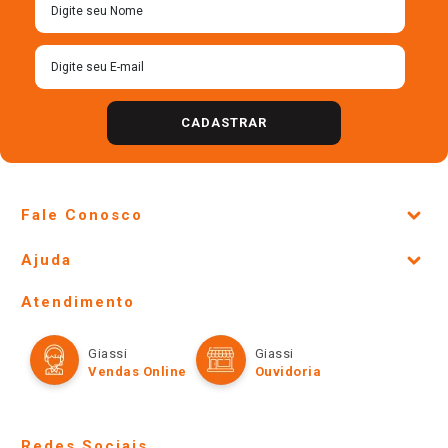
R$
19
,
58
R$
21
,
90
＋
＋
－
－
Cadastre-se para receber
nossas ofertas!
CADASTRAR