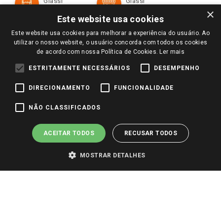
Giassi
Giassi
Televendas
Políticas de entrega
Vendas Online
Ouvidoria
×
Amigo Giassi
Este website usa cookies
Trocas e Devoluções
Notícias
Este website usa cookies para melhorar a experiência do usuário. Ao
Perguntas frequentes
utilizar o nosso website, o usuário concorda com todos os cookies
Redes Sociais
de acordo com nossa Política de Cookies.
Ler mais
Trabalhe Conosco
ESTRITAMENTE NECESSÁRIOS
DESEMPENHO
Identidade Visual
DIRECIONAMENTO
FUNCIONALIDADE
Pagamento e Segurança
NÃO CLASSIFICADOS
ACEITAR TODOS
RECUSAR TODOS
MOSTRAR DETALHES