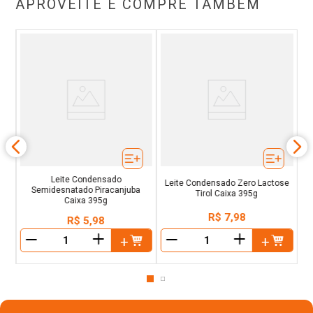
APROVEITE E COMPRE TAMBÉM
o
L
Leite Condensado
Leite Condensado Zero Lactose
Semidesnatado Piracanjuba
Tirol Caixa 395g
Caixa 395g
R$
7
,
98
R$
5
,
98
＋
＋
－
－