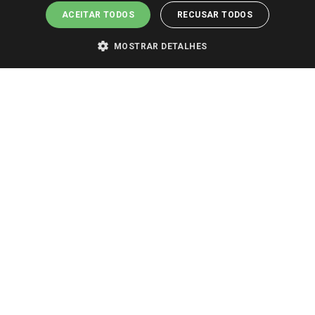
ACEITAR TODOS
RECUSAR TODOS
MOSTRAR DETALHES
PARA VER OS PREÇOS DA SUA REGIÃO, FAÇA LOGIN E SELECIONE A LOJA DE
SUA PREFERÊNCIA. SOMENTE APÓS O LOGIN, OS PREÇOS DA SUA REGIÃO OU
LOJA SERÃO CARREGADOS.
TODOS OS PREÇOS E CONDIÇÕES COMERCIAIS DESTE SITE SÃO VÁLIDOS APENAS
PARA COMPRAS REALIZADAS NO GIASSI.COM.BR E NA LOJA SELECIONADA
APÓS O LOGIN, E NÃO NECESSARIAMENTE SE APLICAM ÀS LOJAS FÍSICAS. OS
PREÇOS PARA AS VENDAS ONLINE DIVULGADOS NO SITE PREVALECEM ANTE
OS DEMAIS EVENTUALMENTE ANUNCIADOS EM OUTROS MEIOS DE
COMUNICAÇÃO E SITES DE BUSCAS.
2022 COPYRIGHT - GIASSI SUPERMERCADOS. TODOS OS DIREITOS RESERVADOS.