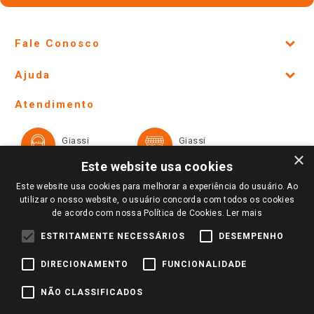
Fale Conosco
Site Institucional
Ajuda
Lojas Físicas e Horários
Telefones e horários das lojas físicas
Ofertas
Atendimento
Política de Privacidade e Termos de Uso
Cartão Giassi
Formas de Pagamento
Giassi
Giassi
Televendas
Políticas de entrega
Vendas Online
Ouvidoria
×
Amigo Giassi
Este website usa cookies
Trocas e Devoluções
Notícias
Este website usa cookies para melhorar a experiência do usuário. Ao
Perguntas frequentes
utilizar o nosso website, o usuário concorda com todos os cookies
Redes Sociais
de acordo com nossa Política de Cookies.
Ler mais
Trabalhe Conosco
ESTRITAMENTE NECESSÁRIOS
DESEMPENHO
Identidade Visual
DIRECIONAMENTO
FUNCIONALIDADE
Pagamento e Segurança
NÃO CLASSIFICADOS