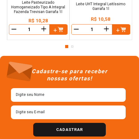
Leite Pasteurizado
Leite UHT Integral Leitíssimo
Homogeneizado Tipo A Integral
Garrafa 1l
Fazenda Trevisan Garrafa 1l
R$
10
,
58
R$
10
,
28
＋
＋
－
－
Cadastre-se para receber
nossas ofertas!
CADASTRAR