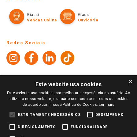
Política de Privacidade e Termos de Uso
Cartão Giassi
Formas de Pagamento
Giassi
Giassi
Televendas
Políticas de entrega
Vendas Online
Ouvidoria
Amigo Giassi
Trocas e Devoluções
Notícias
Perguntas frequentes
Redes Sociais
Trabalhe Conosco
Identidade Visual
×
Pagamento e Segurança
Este website usa cookies
Este website usa cookies para melhorar a experiência do usuário. Ao
utilizar o nosso website, o usuário concorda com todos os cookies
de acordo com nossa Política de Cookies.
Ler mais
ESTRITAMENTE NECESSÁRIOS
DESEMPENHO
DIRECIONAMENTO
FUNCIONALIDADE