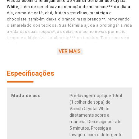
Frasco 500ml O relançamento de Vanish Gel Multiuso Crystal
White, além de ser eficaz na remoção de manchas*** do dia a
dia, como de café, chá, frutas vermelhas, manteiga e
chocolate, também deixa o branco mais branco**, removendo
o amarelado dos tecidos. Sua fórmula ajuda a prolongar a vida
a vida das suas roupas*, as deixando como novas por mais
tempo e a higienizar totalmente*** os tecidos. Tudo isso sem
danificar as roupas, pois não contém cloro. Experimente
também Vanish Gel Multiuso para roupas coloridas. * Remove
VER MAIS
manchas e mantém o branco mais branco em algodão e
poliéster em condições de molho. ** Em condições de molho
e/ou molho seguido de lavagem após algumas lavagens. ***
Especificações
Manchas como café, chá, frutas vermelhas, manteiga e
chocolate. Vanish Gel Multiuso Crystal White prolonga a vida
das suas roupas*, as deixando como novas por mais tempo.
Deixa o branco mais branco** e removendo o amarelado dos
Modo de uso
Pré-lavagem: aplique 10ml
tecidos. É eficaz na remoção de manchas*** do dia a dia,
(1 colher de sopa) de
como de café, chá, frutas vermelhas, manteiga e chocolate.
Vanish Crystal White
Higieniza totalmente*** as roupas e não danifica os tecidos,
diretamente sobre a
pois a sua fórmula não contém cloro. * Remove manchas e
mancha. Deixe agir por até
mantém o branco mais branco em algodão e poliéster em
5 minutos. Prossiga a
condições de molho. ** Em condições de molho e/ou molho
lavagem com o detergente
seguido de lavagem após algumas lavagens. *** Manchas