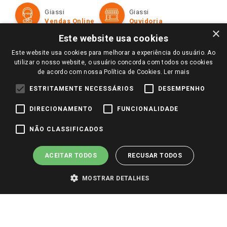
Formas de Pagamento
Giassi
Giassi
Televendas
Políticas de entrega
Vendas Online
Ouvidoria
Amigo Giassi
×
Trocas e Devoluções
Este website usa cookies
Notícias
Este website usa cookies para melhorar a experiência do usuário. Ao
Perguntas frequentes
Redes Sociais
utilizar o nosso website, o usuário concorda com todos os cookies
Trabalhe Conosco
de acordo com nossa Política de Cookies.
Ler mais
Identidade Visual
ESTRITAMENTE NECESSÁRIOS
DESEMPENHO
DIRECIONAMENTO
FUNCIONALIDADE
Pagamento e Segurança
NÃO CLASSIFICADOS
ACEITAR TODOS
RECUSAR TODOS
MOSTRAR DETALHES