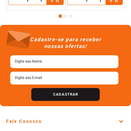
－
－
Cadastre-se para receber
nossas ofertas!
CADASTRAR
Fale Conosco
Site Institucional