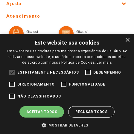
Ajuda
Lojas Físicas e Horários
Telefones e horários das lojas físicas
Ofertas
Atendimento
Política de Privacidade e Termos de Uso
Cartão Giassi
Formas de Pagamento
Giassi
Giassi
Televendas
Políticas de entrega
Vendas Online
Ouvidoria
×
Amigo Giassi
Este website usa cookies
Trocas e Devoluções
Notícias
Este website usa cookies para melhorar a experiência do usuário. Ao
Perguntas frequentes
utilizar o nosso website, o usuário concorda com todos os cookies
Redes Sociais
de acordo com nossa Política de Cookies.
Ler mais
Trabalhe Conosco
ESTRITAMENTE NECESSÁRIOS
DESEMPENHO
Identidade Visual
DIRECIONAMENTO
FUNCIONALIDADE
Pagamento e Segurança
NÃO CLASSIFICADOS
ACEITAR TODOS
RECUSAR TODOS
MOSTRAR DETALHES