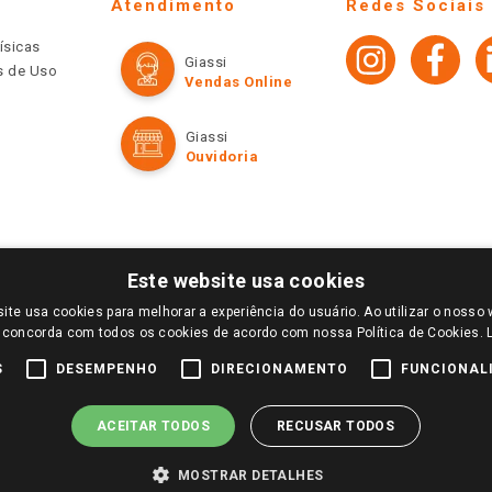
Atendimento
Redes Sociais
ísicas
Giassi
os de Uso
Vendas Online
Giassi
Ouvidoria
Este website usa cookies
ite usa cookies para melhorar a experiência do usuário. Ao utilizar o nosso 
LOGIN E SELECIONE A LOJA DE SUA PREFERÊNCIA. SOMENTE APÓS O LOGIN, OS PREÇOS
 concorda com todos os cookies de acordo com nossa Política de Cookies.
TE SÃO VÁLIDOS APENAS PARA COMPRAS REALIZADAS NO GIASSI.COM.BR E NA LOJA SE
NDAS ONLINE DIVULGADOS NO SITE PREVALECEM ANTE OS DEMAIS EVENTUALMENTE AN
S
DESEMPENHO
DIRECIONAMENTO
FUNCIONAL
DE BUSCAS.
2022 COPYRIGHT - GIASSI SUPERMERCADOS. TODOS OS DIREITOS RESERVADOS.
ACEITAR TODOS
RECUSAR TODOS
MOSTRAR DETALHES