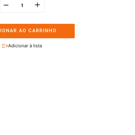
＋
－
CIONAR AO CARRINHO