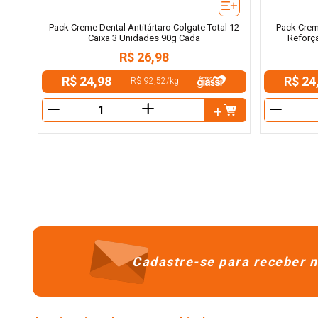
Pack Creme Dental Antitártaro Colgate Total 12
Pack Crem
Caixa 3 Unidades 90g Cada
Reforç
R$
26
,
98
R$ 24,98
R$ 24
R$ 92,52
/
kg
＋
－
－
Cadastre-se para receber n