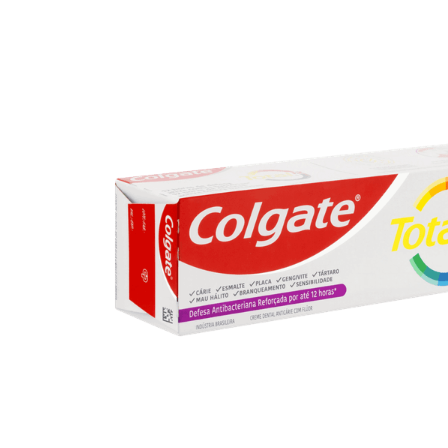
10
º
iogurte