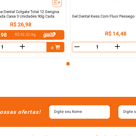
e Dental Colgate Total 12 Gengiva
ada Caixa 3 Unidades 90g Cada
Gel Dental Kess Com Fluor Pessego 
R$
26
,
98
R$
14
,
48
,98
R$ 92,52
/
kg
＋
＋
－
ossas ofertas!