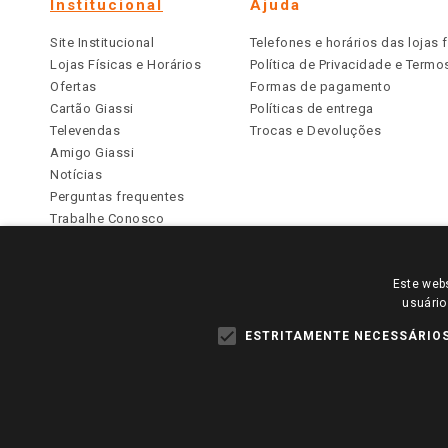
Institucional
Ajuda
Site Institucional
Telefones e horários das lojas f
Lojas Físicas e Horários
Política de Privacidade e Term
Ofertas
Formas de pagamento
Cartão Giassi
Políticas de entrega
Televendas
Trocas e Devoluções
Amigo Giassi
Notícias
Perguntas frequentes
Trabalhe Conosco
Identidade Visual
Este webs
PARA VER OS PREÇOS DA SUA REGIÃO, FAÇA 
usuário
TODOS OS PREÇOS E CONDIÇÕES COMERCIAIS DESTE SI
APLICAM ÀS LOJAS FÍSICAS. OS PREÇOS PARA AS VE
ESTRITAMENTE NECESSÁRIO