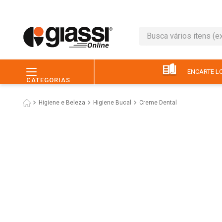
Busca vários itens (ex.: 
TERMOS MAIS BUSC
1
º
café
ENCARTE LO
CATEGORIAS
2
º
leite
Higiene e Beleza
Higiene Bucal
Creme Dental
3
º
queijo
4
º
papel higiênico
5
º
chocolate
6
º
macarrão
7
º
arroz
8
º
pão
9
º
ovo