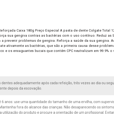
 Reforçada Caixa 180g Preço Especial A pasta de dente Colgate Total
eforça sua gengiva contras as bactérias com o uso contínuo. Reduz as 
da a prevenir problemas de gengiva. Reforça a saúde da sua gengiva. A
ate ativamente as bactérias, que são a primeira causa desse problem
o e os enxaguantes bucais que contém CPC neutralizam em 99.9% o v
 dentes adequadamente após cada refeição, três vezes ao dia ou seg
nte depois da escovação.
é 6 anos: use uma quantidade do tamanho de uma ervilha, com supervi
 Mantenha fora do alcance das crianças. Não desaparecendo os sintom
a utilização do produto e procure a orientação de um profissional. Evit