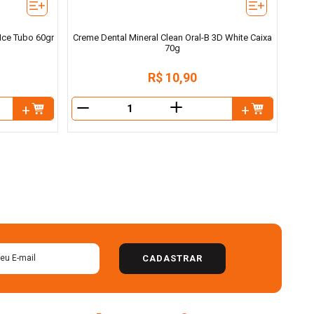
Ice Tubo 60gr
Creme Dental Mineral Clean Oral-B 3D White Caixa
70g
R$
10
,
90
＋
－
CADASTRAR