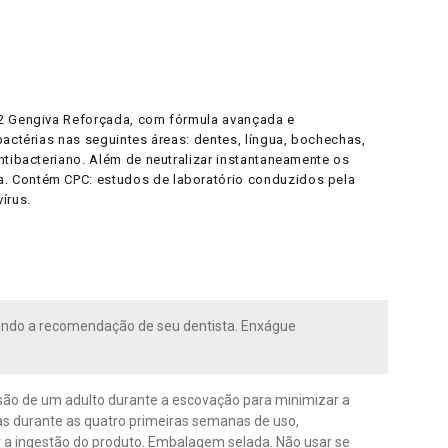
 12 Gengiva Reforçada, com fórmula avançada e
bactérias nas seguintes áreas: dentes, língua, bochechas,
ntibacteriano. Além de neutralizar instantaneamente os
a. Contém CPC: estudos de laboratório conduzidos pela
írus.
undo a recomendação de seu dentista. Enxágue
são de um adulto durante a escovação para minimizar a
as durante as quatro primeiras semanas de uso,
ar a ingestão do produto. Embalagem selada. Não usar se