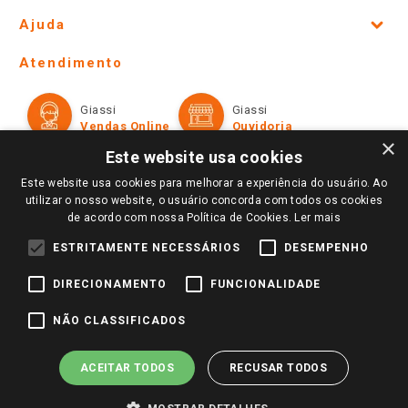
Site Institucional
Ajuda
Lojas Físicas e Horários
Telefones e horários das lojas físicas
Ofertas
Atendimento
Política de Privacidade e Termos de Uso
Cartão Giassi
Formas de Pagamento
Giassi
Giassi
Televendas
Políticas de entrega
Vendas Online
Ouvidoria
Amigo Giassi
×
Trocas e Devoluções
Este website usa cookies
Notícias
Este website usa cookies para melhorar a experiência do usuário. Ao
Perguntas frequentes
Redes Sociais
utilizar o nosso website, o usuário concorda com todos os cookies
Trabalhe Conosco
de acordo com nossa Política de Cookies.
Ler mais
Identidade Visual
ESTRITAMENTE NECESSÁRIOS
DESEMPENHO
DIRECIONAMENTO
FUNCIONALIDADE
Pagamento e Segurança
NÃO CLASSIFICADOS
ACEITAR TODOS
RECUSAR TODOS