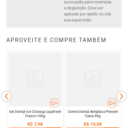
escovação para minimizar
dentes brancos e hálito fresco. A fórmula de Closeup Triple
a deglutição. Deve ser
Menta Americana possui flúor bioativo e cálcio. O flúor
aplicado por adulto ou sob
bioativo presente na fórmula de Closeup Triple Menta
sua supervisão.
Americana ajuda no combate às cáries. O cálcio presente na
formulação de Triple Menta Americana, ajuda a fortalecer os
dentes. Closeup ajuda também na remoção de manchas da
superfície dos dentes, deixando seus dentes brancos e
APROVEITE E COMPRE TAMBÉM
protege contra a formação de cáries. Closeup Triple Menta
Americana possui sabor refrescante de menta americana.
g
 3
C
Gel Dental Ice Closeup Liquifresh
Creme Dental Antiplaca Prevent
Frasco 100g
Caixa 90g
R$
7
,
98
R$
19
,
98