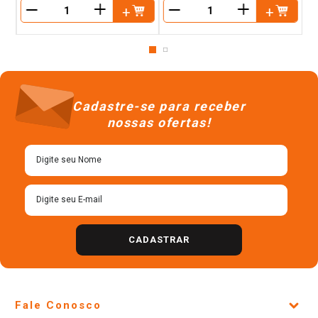
＋
＋
－
－
Cadastre-se para receber
nossas ofertas!
CADASTRAR
Fale Conosco