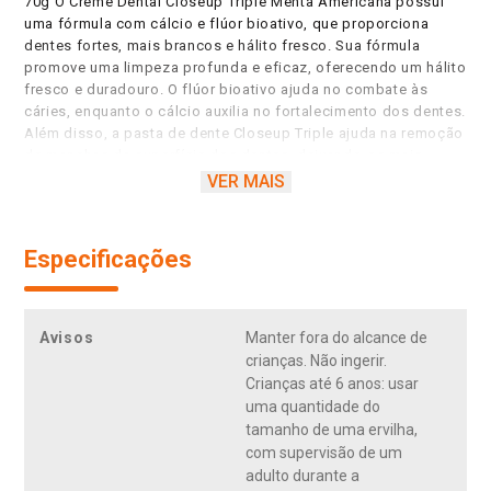
70g O Creme Dental Closeup Triple Menta Americana possui
uma fórmula com cálcio e flúor bioativo, que proporciona
dentes fortes, mais brancos e hálito fresco. Sua fórmula
promove uma limpeza profunda e eficaz, oferecendo um hálito
fresco e duradouro. O flúor bioativo ajuda no combate às
cáries, enquanto o cálcio auxilia no fortalecimento dos dentes.
Além disso, a pasta de dente Closeup Triple ajuda na remoção
de manchas da superfície dos dentes, deixando-os mais
brancos a cada escovação. O sabor de Triple Menta
VER MAIS
Americana apresenta notas de um tipo específico de menta
acrescentadas de um toque sutil de hortelã. Essa combinação
proporciona uma prazerosa sensação de frescor. Aprecie o
Especificações
frescor do sabor menta americana. Hálito fresco e dentes
fortes e brancos para você ter confiança de chegar mais
perto. Closeup Triple Menta Americana está disponível no
tamanho de 70g. Experimente também as outras variedades de
Avisos
Manter fora do alcance de
Closeup Triple: Hortelã e Menta. Ao escovar seus dentes todos
crianças. Não ingerir.
os dias após as refeições com creme dental e escova de
Crianças até 6 anos: usar
dentes Closeup, você os protege contra as bactérias e o mau
uma quantidade do
hálito. A Federação Dental Internacional reconhece que
tamanho de uma ervilha,
escovar os dentes duas vezes por dia com um creme dental
com supervisão de um
com flúor como Closeup Triple Menta Americana é benéfico
adulto durante a
para a saúde bucal. Closeup Triple proporciona dentes fortes,