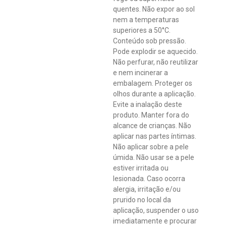
cientificamente e validado por consumidores brasileiros. 84%
quentes. Não expor ao sol
dos consumidores que experimentaram o produto afirmam
nem a temperaturas
que trocariam o seu antitranspirante atual pelo Novo Rexona.
superiores a 50°C.
*Pesquisa realizada com consumidores do principal
Conteúdo sob pressão.
concorrente. Sua fragrância de erva doce é suave e fresca,
Pode explodir se aquecido.
garantindo a sensação de refrescância durante o dia inteiro.
Não perfurar, não reutilizar
Não contém álcool etílico / 0% de álcool etílico. Testado
e nem incinerar a
dermatologicamente.
embalagem. Proteger os
olhos durante a aplicação.
Evite a inalação deste
produto. Manter fora do
alcance de crianças. Não
aplicar nas partes íntimas.
Não aplicar sobre a pele
úmida. Não usar se a pele
estiver irritada ou
lesionada. Caso ocorra
alergia, irritação e/ou
prurido no local da
aplicação, suspender o uso
imediatamente e procurar