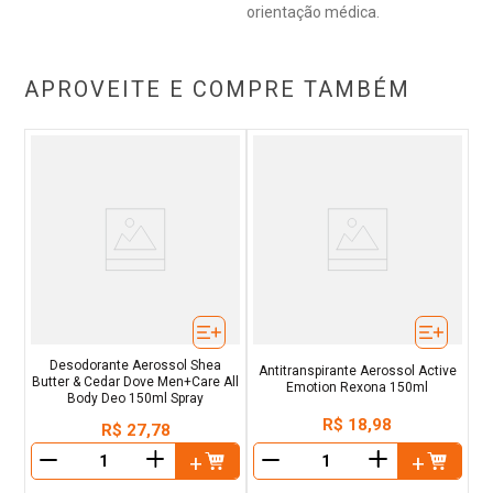
orientação médica.
APROVEITE E COMPRE TAMBÉM
Desodorante Aerossol Shea
Antitranspirante Aerossol Active
Butter & Cedar Dove Men+Care All
Emotion Rexona 150ml
Body Deo 150ml Spray
R$
18
,
98
R$
27
,
78
＋
＋
－
－