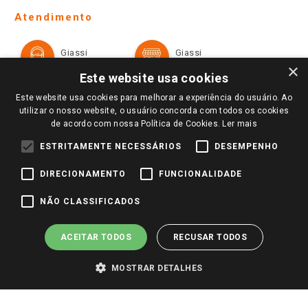
Telefones e horários das lojas físicas
Ofertas
Atendimento
Política de Privacidade e Termos de Uso
Cartão Giassi
Formas de Pagamento
Giassi
Giassi
Televendas
Políticas de entrega
Vendas Online
Ouvidoria
×
Amigo Giassi
Este website usa cookies
Trocas e Devoluções
Notícias
Este website usa cookies para melhorar a experiência do usuário. Ao
Perguntas frequentes
utilizar o nosso website, o usuário concorda com todos os cookies
Redes Sociais
de acordo com nossa Política de Cookies.
Ler mais
Trabalhe Conosco
ESTRITAMENTE NECESSÁRIOS
DESEMPENHO
Identidade Visual
DIRECIONAMENTO
FUNCIONALIDADE
Pagamento e Segurança
NÃO CLASSIFICADOS
ACEITAR TODOS
RECUSAR TODOS
MOSTRAR DETALHES