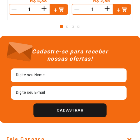
R$
4
,
38
R$
2
,
85
＋
＋
－
－
Cadastre-se para receber
nossas ofertas!
CADASTRAR
Fale Conosco