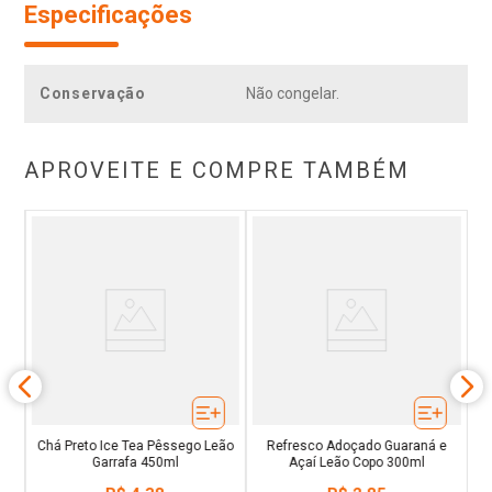
Especificações
Conservação
Não congelar.
APROVEITE E COMPRE TAMBÉM
car
C
a
Chá Preto Ice Tea Pêssego Leão
Refresco Adoçado Guaraná e
Garrafa 450ml
Açaí Leão Copo 300ml