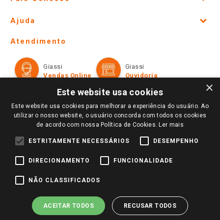
Site Institucional
Ajuda
Lojas Físicas e Horários
Telefones e horários das lojas físicas
Ofertas
Atendimento
Política de Privacidade e Termos de Uso
Cartão Giassi
Formas de Pagamento
Giassi
Giassi
Televendas
Políticas de entrega
Vendas Online
Ouvidoria
Amigo Giassi
×
Trocas e Devoluções
Este website usa cookies
Notícias
Este website usa cookies para melhorar a experiência do usuário. Ao
Perguntas frequentes
Redes Sociais
utilizar o nosso website, o usuário concorda com todos os cookies
Trabalhe Conosco
de acordo com nossa Política de Cookies.
Ler mais
Identidade Visual
ESTRITAMENTE NECESSÁRIOS
DESEMPENHO
DIRECIONAMENTO
FUNCIONALIDADE
Pagamento e Segurança
NÃO CLASSIFICADOS
ACEITAR TODOS
RECUSAR TODOS