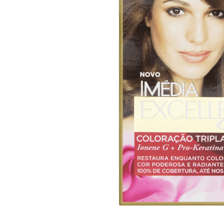
10
º
arroz