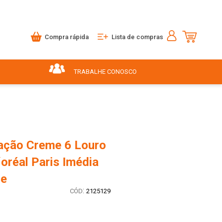
Compra rápida
Lista de compras
TRABALHE CONOSCO
ração Creme 6 Louro
oréal Paris Imédia
ce
:
2125129