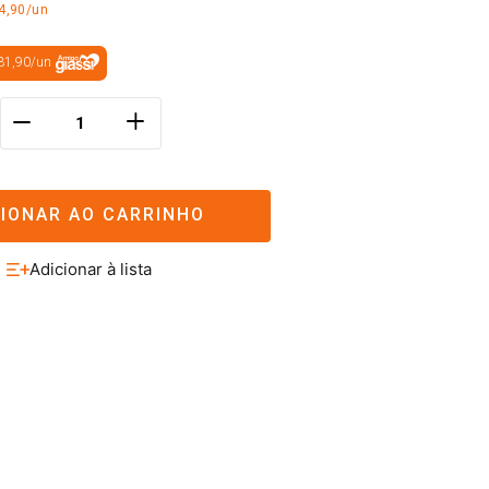
4,90/un
31,90
/
un
＋
－
CIONAR AO CARRINHO