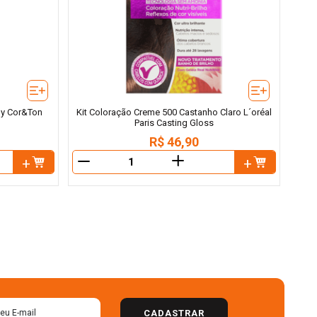
ely Cor&Ton
Kit Coloração Creme 500 Castanho Claro L´oréal
Paris Casting Gloss
R$
46
,
90
＋
－
CADASTRAR