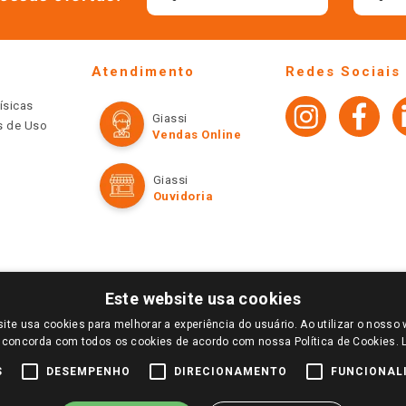
Atendimento
Redes Sociais
ísicas
Giassi
os de Uso
Vendas Online
Giassi
Ouvidoria
Este website usa cookies
ite usa cookies para melhorar a experiência do usuário. Ao utilizar o nosso 
LOGIN E SELECIONE A LOJA DE SUA PREFERÊNCIA. SOMENTE APÓS O LOGIN, OS PREÇOS
 concorda com todos os cookies de acordo com nossa Política de Cookies.
TE SÃO VÁLIDOS APENAS PARA COMPRAS REALIZADAS NO GIASSI.COM.BR E NA LOJA SE
NDAS ONLINE DIVULGADOS NO SITE PREVALECEM ANTE OS DEMAIS EVENTUALMENTE AN
S
DESEMPENHO
DIRECIONAMENTO
FUNCIONAL
DE BUSCAS.
2022 COPYRIGHT - GIASSI SUPERMERCADOS. TODOS OS DIREITOS RESERVADOS.