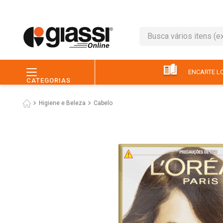
Busca vários itens (ex.: 
TERMOS MAIS BUSC
1
º
leite
ENCARTE LO
CATEGORIAS
2
º
café
Higiene e Beleza
Cabelo
3
º
queijo
4
º
papel higiênico
5
º
pão
6
º
chocolate
7
º
ovo
8
º
iogurte
9
º
macarrão