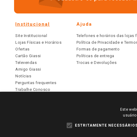
Institucional
Ajuda
Site Institucional
Telefones e horários das lojas f
Lojas Físicas e Horários
Política de Privacidade e Term
Ofertas
Formas de pagamento
Cartão Giassi
Políticas de entrega
Televendas
Trocas e Devoluções
Amigo Giassi
Notícias
Perguntas frequentes
Trabalhe Conosco
Identidade Visual
Este webs
PARA VER OS PREÇOS DA SUA REGIÃO, FAÇA 
usuário
TODOS OS PREÇOS E CONDIÇÕES COMERCIAIS DESTE SI
APLICAM ÀS LOJAS FÍSICAS. OS PREÇOS PARA AS VE
ESTRITAMENTE NECESSÁRIO