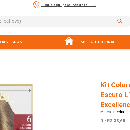
Clique aqui para inserir seu CEP
sal, ovo)
ADOS
JAS FÍSICAS
SITE INSTITUCIONAL
Kit Colo
Escuro L´
Excellen
Imedia
De
R$ 38,68