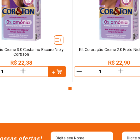
ão Creme 3.0 Castanho Escuro Niely
Kit Coloração Creme 2.0 Preto Ni
Cor&Ton
R$
22
,
38
R$
22
,
90
＋
＋
－
ossas ofertas!