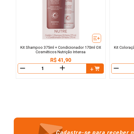
Kit Shampoo 375ml + Condicionador 170ml OX
Kit Coloraç
Cosméticos Nutrição Intensa
R$
41
,
90
＋
－
－
Cadastre-se para receber n