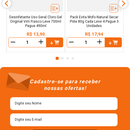
Desinfetante Uso Geral Cloro Gel
Pack Evita Mofo Natural Secar
Original Vim Frasco Leve 700ml
Pote 80g Cada Leve 4 Pague 3
Pague 490ml
Unidades
R$
13
,
90
R$
17
,
94
＋
＋
－
－
Cadastre-se para receber
nossas ofertas!