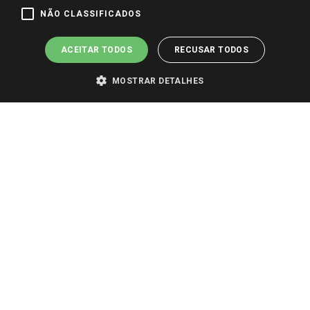
Pagamento e Segurança
NÃO CLASSIFICADOS
ACEITAR TODOS
RECUSAR TODOS
MOSTRAR DETALHES
PARA VER OS PREÇOS DA SUA REGIÃO, FAÇA LOGIN E SELECIONE A LOJA DE
SUA PREFERÊNCIA. SOMENTE APÓS O LOGIN, OS PREÇOS DA SUA REGIÃO OU
LOJA SERÃO CARREGADOS.
TODOS OS PREÇOS E CONDIÇÕES COMERCIAIS DESTE SITE SÃO VÁLIDOS APENAS
PARA COMPRAS REALIZADAS NO GIASSI.COM.BR E NA LOJA SELECIONADA
APÓS O LOGIN, E NÃO NECESSARIAMENTE SE APLICAM ÀS LOJAS FÍSICAS. OS
PREÇOS PARA AS VENDAS ONLINE DIVULGADOS NO SITE PREVALECEM ANTE
OS DEMAIS EVENTUALMENTE ANUNCIADOS EM OUTROS MEIOS DE
COMUNICAÇÃO E SITES DE BUSCAS.
2022 COPYRIGHT - GIASSI SUPERMERCADOS. TODOS OS DIREITOS RESERVADOS.