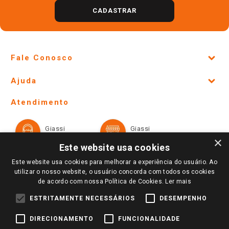
CADASTRAR
Fale Conosco
Site Institucional
Ajuda
Lojas Físicas e Horários
Telefones e horários das lojas físicas
Ofertas
Atendimento
Política de Privacidade e Termos de Uso
Cartão Giassi
Formas de Pagamento
Giassi
Giassi
Televendas
Políticas de entrega
Vendas Online
Ouvidoria
×
Amigo Giassi
Este website usa cookies
Trocas e Devoluções
Notícias
Este website usa cookies para melhorar a experiência do usuário. Ao
Perguntas frequentes
utilizar o nosso website, o usuário concorda com todos os cookies
Redes Sociais
de acordo com nossa Política de Cookies.
Ler mais
Trabalhe Conosco
ESTRITAMENTE NECESSÁRIOS
DESEMPENHO
Identidade Visual
DIRECIONAMENTO
FUNCIONALIDADE