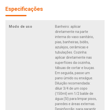
Especificações
Modo de uso
Banheiro: aplicar
diretamente na parte
interna do vaso sanitário,
pias, banheiras, bidês,
azulejos, cerâmicas e
tubulações. Cozinha:
aplicar diretamente nas
superfícies da cozinha,
tábuas de cortar e louças.
Em seguida, passe um
pano úmido ou enxágue.
Diluição recomendada:
diluir 3/4 de um copo
(150ml) em 1/2 balde de
água (5l) para limpar pisos,
paredes e áreas externas.
Desinfecção: para garantir